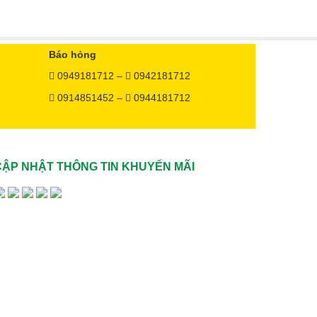
Báo hỏng
0949181712 –
0942181712
0914851452 –
0944181712
CẬP NHẬT THÔNG TIN KHUYẾN MÃI