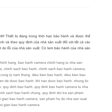
̀NH Thiết bị đang trong thời hạn bảo hành và được thể
nh và theo quy định của nhà sản xuất đối với tất cả các
t do lỗi của nhà sản xuất. Có tem bảo hành của nhà sản
hinh hang
,
bao hanh camera chinh hang tu nha san
ị
,
chinh sach bao hanh
,
chinh sach bao hanh camera
,
 cong ty nam thang
,
dieu kien bao hanh
,
dieu kien bao
ien de duoc bao hanh
,
khi nao duoc bao hanh
,
nhung loi
h
,
quy dinh bao hanh
,
quy dinh bao hanh camera tu nha
hinh sach bao hanh chung
,
quy dinh doi tra san pham
oi gian bao hanh camera
,
san pham hu do nha san xuat
hoi gian bao hanh camera