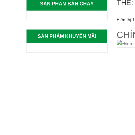
THẺ:
SẢN PHẨM BÁN CHẠY
Hiển thị 1
CHI
SẢN PHẨM KHUYẾN MÃI