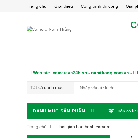
Trang chủ
Giới thiệu
Công trình thi công
Giải 
C
Webiste: cameravn24h.vn - namthang.com.vn -
E
DANH MỤC SẢN PHẨM
Luôn có kh
Trang chủ
thoi gian bao hanh camera