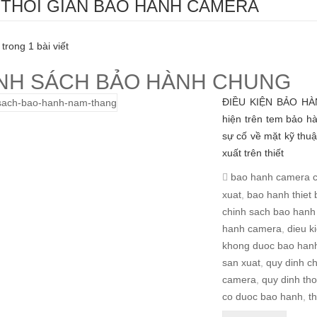
 THOI GIAN BAO HANH CAMERA
 trong 1 bài viết
́NH SÁCH BẢO HÀNH CHUNG
ĐIỀU KIỆN BẢO HA
hiện trên tem bảo hà
sự cố về mặt kỹ thuậ
xuất trên thiết
bao hanh camera c
xuat
,
bao hanh thiet b
chinh sach bao hanh
hanh camera
,
dieu k
khong duoc bao han
san xuat
,
quy dinh c
camera
,
quy dinh th
co duoc bao hanh
,
t