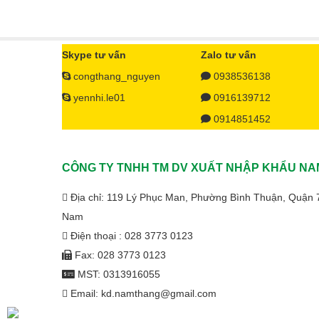
Skype tư vấn
Zalo tư vấn
congthang_nguyen
0938536138
yennhi.le01
0916139712
0914851452
CÔNG TY TNHH TM DV XUẤT NHẬP KHẨU NA
Địa chỉ: 119 Lý Phục Man, Phường Bình Thuận, Quận 
Nam
Điện thoại : 028 3773 0123
Fax: 028 3773 0123
MST: 0313916055
Email: kd.namthang@gmail.com