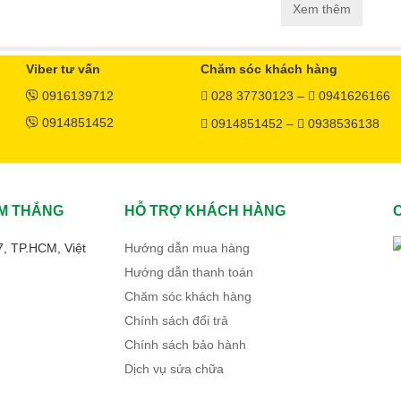
Xem thêm
Viber tư vấn
Chăm sóc khách hàng
0916139712
028 37730123 –
0941626166
0914851452
0914851452 –
0938536138
M THẮNG
HỖ TRỢ KHÁCH HÀNG
7, TP.HCM, Việt
Hướng dẫn mua hàng
Hướng dẫn thanh toán
Chăm sóc khách hàng
Chính sách đổi trả
Chính sách bảo hành
Dịch vụ sửa chữa