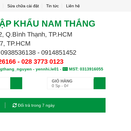
Sửa chữa cài đặt
Tin tức
Liên hệ
HẬP KHẨU NAM THẮNG
.02, Q.Bình Thạnh, TP.HCM
.7, TP.HCM
 0938536138 - 0914851452
26166 - 028 3773 0123
gthang_nguyen - yennhi.le01 -
MST: 0313916055
0
GIỎ HÀNG
0 Sp
-
0
₫
Đổi trả trong 7 ngày