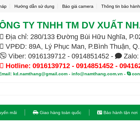
pháp
Hướng dẫn sử dụng
Báo giá camera
Thông tin bảo hành
ÔNG TY TNHH TM DV XUẤT N
Địa chỉ: 280/133 Đường Bùi Hữu Nghĩa, P
VPĐD: 89A, Lý Phục Man, P.Bình Thuận, Q
Viber: 0916139712 - 0914851452 -
Zalo:
Hotline: 0916139712 - 0914851452 - 09416
mail: kd.namthang@gmail.com - info@namthang.com.vn -
con
uyến mãi
Giao hàng toàn quốc
Bảo hành tận nơi