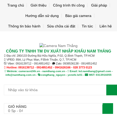
Trang chủ
Giới thiệu
Công trình thi công
Giải pháp
Hướng dẫn sử dụng
Báo giá camera
Thông tin bảo hành
Sửa chữa cài đặt
Tin tức
Liên hệ
CÔNG TY TNHH TM DV XUẤT NHẬP KHẨU NAM THẮNG
Địa chỉ: 280/133 Đường Bùi Hữu Nghĩa, P.02, Q.Bình Thạnh, TP.HCM
VPĐD: 89A, Lý Phục Man, P.Bình Thuận, Q.7, TP.HCM
Viber: 0916139712 - 0914851452 -
Zalo: 0938536138 - 0914851452
Hotline: 0916139712 - 0914851452 - 0941626166 - 028 3773 0123
Webiste: cameravn24h.vn - namthang.com.vn -
Email: kd.namthang@gmail.com -
info@namthang.com.vn -
congthang_nguyen - yennhi.le01 -
MST: 0313916055
0
GIỎ HÀNG
0 Sp
-
0
₫