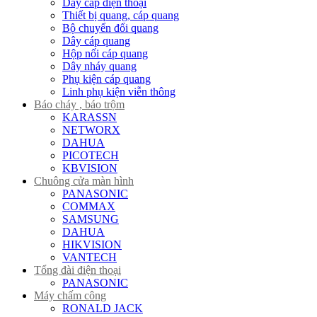
Dây cáp điện thoại
Thiết bị quang, cáp quang
Bộ chuyển đổi quang
Dây cáp quang
Hộp nối cáp quang
Dây nháy quang
Phụ kiện cáp quang
Linh phụ kiện viễn thông
Báo cháy , báo trộm
KARASSN
NETWORX
DAHUA
PICOTECH
KBVISION
Chuông cửa màn hình
PANASONIC
COMMAX
SAMSUNG
DAHUA
HIKVISION
VANTECH
Tổng đài điện thoại
PANASONIC
Máy chấm công
RONALD JACK