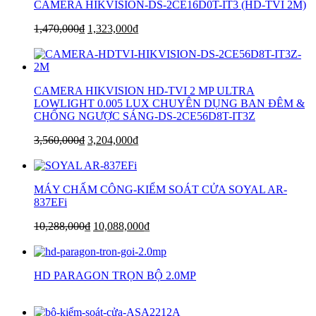
CAMERA HIKVISION-DS-2CE16D0T-IT3 (HD-TVI 2M)
1,470,000
₫
1,323,000
₫
CAMERA HIKVISION HD-TVI 2 MP ULTRA
LOWLIGHT 0.005 LUX CHUYÊN DỤNG BAN ĐÊM &
CHỐNG NGƯỢC SÁNG-DS-2CE56D8T-IT3Z
3,560,000
₫
3,204,000
₫
MÁY CHẤM CÔNG-KIỂM SOÁT CỬA SOYAL AR-
837EFi
10,288,000
₫
10,088,000
₫
HD PARAGON TRỌN BỘ 2.0MP