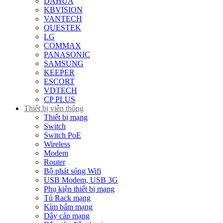
DAHUA
KBVISION
VANTECH
QUESTEK
LG
COMMAX
PANASONIC
SAMSUNG
KEEPER
ESCORT
VDTECH
CP PLUS
Thiết bị viễn thông
Thiết bị mạng
Switch
Switch PoE
Wireless
Modem
Router
Bộ phát sóng Wifi
USB Modem, USB 3G
Phụ kiện thiết bị mạng
Tủ Rack mạng
Kìm bấm mạng
Dây cáp mạng