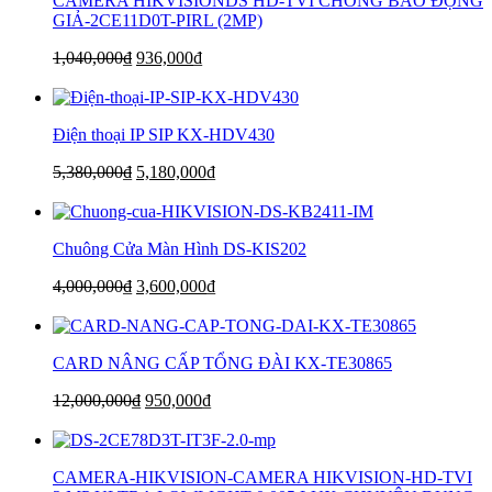
CAMERA HIKVISIONDS HD-TVI CHỐNG BÁO ĐỘNG
GIẢ-2CE11D0T-PIRL (2MP)
1,040,000
₫
936,000
₫
Điện thoại IP SIP KX-HDV430
5,380,000
₫
5,180,000
₫
Chuông Cửa Màn Hình DS-KIS202
4,000,000
₫
3,600,000
₫
CARD NÂNG CẤP TỔNG ĐÀI KX-TE30865
12,000,000
₫
950,000
₫
CAMERA-HIKVISION-CAMERA HIKVISION-HD-TVI