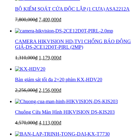
BỘ KIỂM SOÁT CỬA ĐỘC LẬP (1 CƯA) ASA2212A
7,800,000
₫
7,400,000
₫
CAMERA HIKVISION HD-TVI CHỐNG BÁO ĐỘNG
GIẢ-DS-2CE12D0T-PIRL (2MP)
1,310,000
₫
1,179,000
₫
Bàn giám sát tối đa 2×20 phím KX-HDV20
2,256,000
₫
2,156,000
₫
Chuông Cửa Màn Hình HIKVISION DS-KIS203
4,570,000
₫
4,113,000
₫