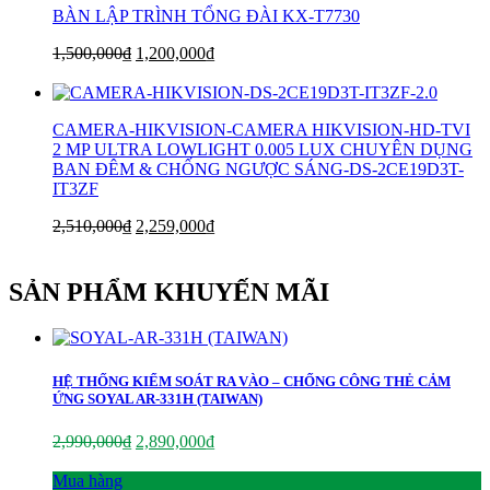
BÀN LẬP TRÌNH TỔNG ĐÀI KX-T7730
1,500,000
₫
1,200,000
₫
CAMERA-HIKVISION-CAMERA HIKVISION-HD-TVI
2 MP ULTRA LOWLIGHT 0.005 LUX CHUYÊN DỤNG
BAN ĐÊM & CHỐNG NGƯỢC SÁNG-DS-2CE19D3T-
IT3ZF
2,510,000
₫
2,259,000
₫
SẢN PHẨM KHUYẾN MÃI
HỆ THỐNG KIỂM SOÁT RA VÀO – CHỐNG CÔNG THẺ CẢM
ỨNG SOYAL AR-331H (TAIWAN)
2,990,000
₫
2,890,000
₫
Mua hàng