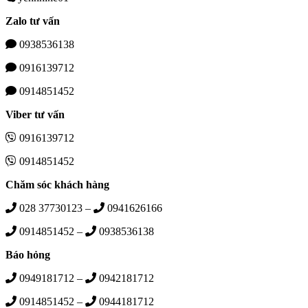
Zalo tư vấn
0938536138
0916139712
0914851452
Viber tư vấn
0916139712
0914851452
Chăm sóc khách hàng
028 37730123 –
0941626166
0914851452 –
0938536138
Báo hỏng
0949181712 –
0942181712
0914851452 –
0944181712