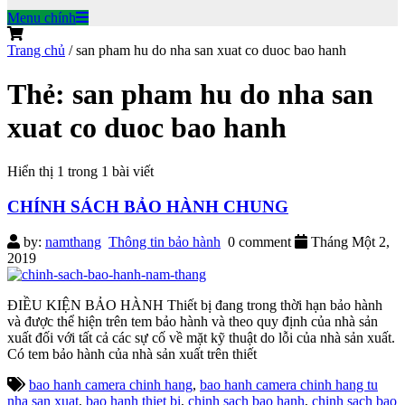
Menu chính
Trang chủ
/
san pham hu do nha san xuat co duoc bao hanh
Thẻ: san pham hu do nha san
xuat co duoc bao hanh
Hiển thị 1 trong 1 bài viết
CHÍNH SÁCH BẢO HÀNH CHUNG
by:
namthang
Thông tin bảo hành
0 comment
Tháng Một 2,
2019
ĐIỀU KIỆN BẢO HÀNH Thiết bị đang trong thời hạn bảo hành
và được thể hiện trên tem bảo hành và theo quy định của nhà sản
xuất đối với tất cả các sự cố về mặt kỹ thuật do lỗi của nhà sản xuất.
Có tem bảo hành của nhà sản xuất trên thiết
bao hanh camera chinh hang
,
bao hanh camera chinh hang tu
nha san xuat
,
bao hanh thiet bị
,
chinh sach bao hanh
,
chinh sach bao