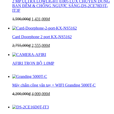
2 MP ULTRA LOWLIGHT 0.005 LUX CHUYÊN DỤNG
BAN ĐÊM & CHỐNG NGƯỢC SÁNG-DS-2CE78D3T-
IT3F
1,590,000
₫
1,431,000
₫
Card Doorphone 2 port KX-NS5162
2,755,000
₫
2,555,000
₫
AFIRI TRỌN BỘ 1.0MP
Máy chấm công vân tay + WIFI Granding 5000T-C
4,200,000
₫
4,000,000
₫