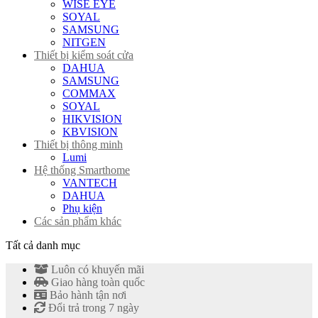
WISE EYE
SOYAL
SAMSUNG
NITGEN
Thiết bị kiểm soát cửa
DAHUA
SAMSUNG
COMMAX
SOYAL
HIKVISION
KBVISION
Thiết bị thông minh
Lumi
Hệ thống Smarthome
VANTECH
DAHUA
Phụ kiện
Các sản phẩm khác
Tất cả danh mục
Luôn có khuyến mãi
Giao hàng toàn quốc
Bảo hành tận nơi
Đổi trả trong 7 ngày