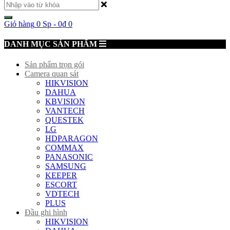
Giỏ hàng
0 Sp
-
0
₫
0
DANH MỤC SẢN PHẨM
Sản phẩm trọn gói
Camera quan sát
HIKVISION
DAHUA
KBVISION
VANTECH
QUESTEK
LG
HDPARAGON
COMMAX
PANASONIC
SAMSUNG
KEEPER
ESCORT
VDTECH
PLUS
Đầu ghi hình
HIKVISION