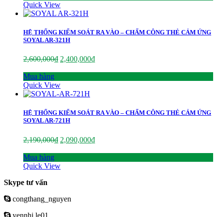
Quick View
HỆ THỐNG KIỂM SOÁT RA VÀO – CHẤM CÔNG THẺ CẢM ỨNG
SOYAL AR-321H
2,600,000
₫
2,400,000
₫
Mua hàng
Quick View
HỆ THỐNG KIỂM SOÁT RA VÀO – CHẤM CÔNG THẺ CẢM ỨNG
SOYAL AR-721H
2,190,000
₫
2,090,000
₫
Mua hàng
Quick View
Skype tư vấn
congthang_nguyen
yennhi.le01