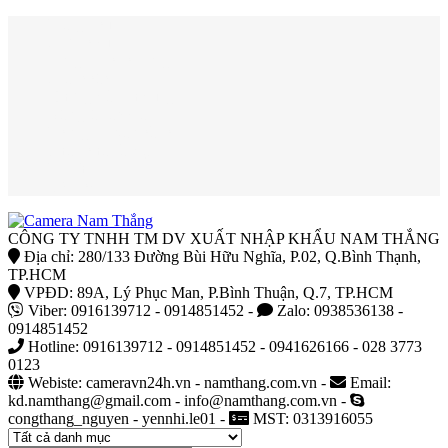
Trang chủ
Giới thiệu
Công trình thi công
Giải pháp
Hướng dẫn sử dụng
Báo giá camera
Thông tin bảo hành
Sửa chữa cài đặt
Tin tức
Liên hệ
CÔNG TY TNHH TM DV XUẤT NHẬP KHẨU NAM THẮNG
Địa chỉ: 280/133 Đường Bùi Hữu Nghĩa, P.02, Q.Bình Thạnh,
TP.HCM
VPĐD: 89A, Lý Phục Man, P.Bình Thuận, Q.7, TP.HCM
Viber: 0916139712 - 0914851452 -
Zalo: 0938536138 -
0914851452
Hotline: 0916139712 - 0914851452 - 0941626166 - 028 3773
0123
Webiste: cameravn24h.vn - namthang.com.vn -
Email:
kd.namthang@gmail.com - info@namthang.com.vn -
congthang_nguyen - yennhi.le01 -
MST: 0313916055