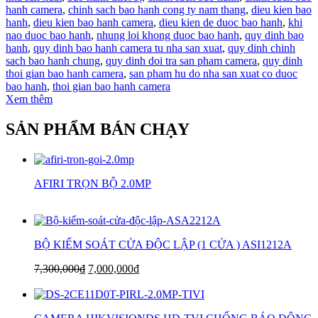
hanh camera
,
chinh sach bao hanh cong ty nam thang
,
dieu kien bao
hanh
,
dieu kien bao hanh camera
,
dieu kien de duoc bao hanh
,
khi
nao duoc bao hanh
,
nhung loi khong duoc bao hanh
,
quy dinh bao
hanh
,
quy dinh bao hanh camera tu nha san xuat
,
quy dinh chinh
sach bao hanh chung
,
quy dinh doi tra san pham camera
,
quy dinh
thoi gian bao hanh camera
,
san pham hu do nha san xuat co duoc
bao hanh
,
thoi gian bao hanh camera
Xem thêm
SẢN PHẨM BÁN CHẠY
AFIRI TRỌN BỘ 2.0MP
BỘ KIỂM SOÁT CỬA ĐỘC LẬP (1 CỬA ) ASI1212A
7,300,000
₫
7,000,000
₫