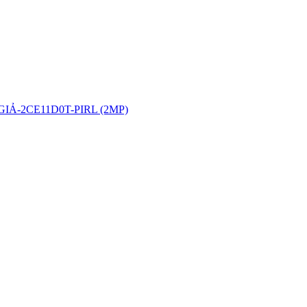
Ả-2CE11D0T-PIRL (2MP)