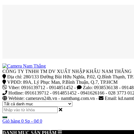
Trang chủ
Giới thiệu
Công trình thi công
Giải pháp
Hướng dẫn sử dụng
Báo giá camera
Thông tin bảo hành
Sửa chữa cài đặt
Tin tức
Liên hệ
CÔNG TY TNHH TM DV XUẤT NHẬP KHẨU NAM THẮNG
Địa chỉ: 280/133 Đường Bùi Hữu Nghĩa, P.02, Q.Bình Thạnh, 
VPĐD: 89A, Lý Phục Man, P.Bình Thuận, Q.7, TP.HCM
Viber: 0916139712 - 0914851452 -
Zalo: 0938536138 - 0914
Hotline: 0916139712 - 0914851452 - 0941626166 - 028 3773 01
Webiste: cameravn24h.vn - namthang.com.vn -
Email: kd.nam
Giỏ hàng
0 Sp
-
0
₫
0
DANH MỤC SẢN PHẨM