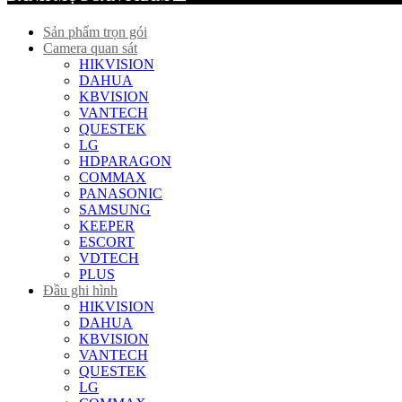
Sản phẩm trọn gói
Camera quan sát
HIKVISION
DAHUA
KBVISION
VANTECH
QUESTEK
LG
HDPARAGON
COMMAX
PANASONIC
SAMSUNG
KEEPER
ESCORT
VDTECH
PLUS
Đầu ghi hình
HIKVISION
DAHUA
KBVISION
VANTECH
QUESTEK
LG