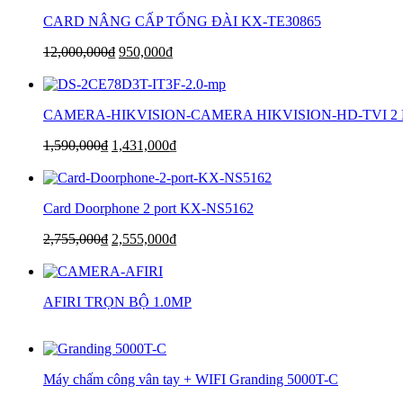
CARD NÂNG CẤP TỔNG ĐÀI KX-TE30865
12,000,000
₫
950,000
₫
CAMERA-HIKVISION-CAMERA HIKVISION-HD-TVI 2
1,590,000
₫
1,431,000
₫
Card Doorphone 2 port KX-NS5162
2,755,000
₫
2,555,000
₫
AFIRI TRỌN BỘ 1.0MP
Máy chấm công vân tay + WIFI Granding 5000T-C