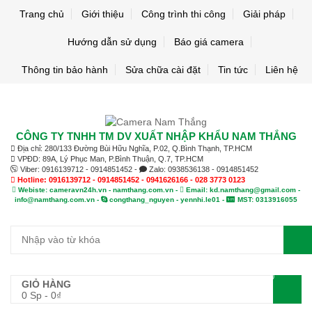
Trang chủ
Giới thiệu
Công trình thi công
Giải pháp
Hướng dẫn sử dụng
Báo giá camera
Thông tin bảo hành
Sửa chữa cài đặt
Tin tức
Liên hệ
CÔNG TY TNHH TM DV XUẤT NHẬP KHẨU NAM THẮNG
Địa chỉ: 280/133 Đường Bùi Hữu Nghĩa, P.02, Q.Bình Thạnh, TP.HCM
VPĐD: 89A, Lý Phục Man, P.Bình Thuận, Q.7, TP.HCM
Viber: 0916139712 - 0914851452 -
Zalo: 0938536138 - 0914851452
Hotline: 0916139712 - 0914851452 - 0941626166 - 028 3773 0123
Webiste: cameravn24h.vn - namthang.com.vn -
Email: kd.namthang@gmail.com -
info@namthang.com.vn -
congthang_nguyen - yennhi.le01 -
MST: 0313916055
0
GIỎ HÀNG
0 Sp
-
0
₫