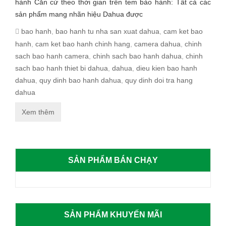
hành Căn cứ theo thời gian trên tem bảo hành: Tất cả các
sản phẩm mang nhãn hiệu Dahua được
bao hanh
,
bao hanh tu nha san xuat dahua
,
cam ket bao
hanh
,
cam ket bao hanh chinh hang
,
camera dahua
,
chinh
sach bao hanh camera
,
chinh sach bao hanh dahua
,
chinh
sach bao hanh thiet bi dahua
,
dahua
,
dieu kien bao hanh
dahua
,
quy dinh bao hanh dahua
,
quy dinh doi tra hang
dahua
Xem thêm
SẢN PHẨM BÁN CHẠY
SẢN PHẨM KHUYẾN MÃI