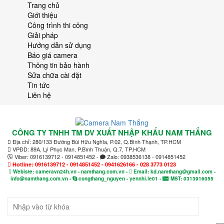
Trang chủ
Giới thiệu
Công trình thi công
Giải pháp
Hướng dẫn sử dụng
Báo giá camera
Thông tin bảo hành
Sửa chữa cài đặt
Tin tức
Liên hệ
CÔNG TY TNHH TM DV XUẤT NHẬP KHẨU NAM THẮNG
Địa chỉ: 280/133 Đường Bùi Hữu Nghĩa, P.02, Q.Bình Thạnh, TP.HCM
VPĐD: 89A, Lý Phục Man, P.Bình Thuận, Q.7, TP.HCM
Viber: 0916139712 - 0914851452 -
Zalo: 0938536138 - 0914851452
Hotline: 0916139712 - 0914851452 - 0941626166 - 028 3773 0123
Webiste: cameravn24h.vn - namthang.com.vn -
Email: kd.namthang@gmail.com -
info@namthang.com.vn -
congthang_nguyen - yennhi.le01 -
MST: 0313916055