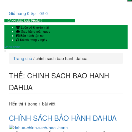
Giỏ hàng
0 Sp
-
0
₫
0
DANH MỤC SẢN PHẨM
Luôn có khuyến mãi
Giao hàng toàn quốc
Bảo hành tận nơi
Đổi trả trong 7 ngày
Menu chính
Trang chủ
/
chinh sach bao hanh dahua
THẺ: CHINH SACH BAO HANH
DAHUA
Hiển thị 1 trong 1 bài viết
CHÍNH SÁCH BẢO HÀNH DAHUA