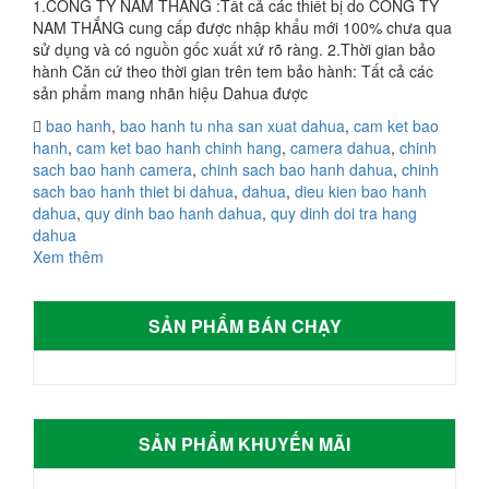
1.CÔNG TY NAM THẮNG :Tất cả các thiết bị do CÔNG TY
NAM THẮNG cung cấp được nhập khẩu mới 100% chưa qua
sử dụng và có nguồn gốc xuất xứ rõ ràng. 2.Thời gian bảo
hành Căn cứ theo thời gian trên tem bảo hành: Tất cả các
sản phẩm mang nhãn hiệu Dahua được
bao hanh
,
bao hanh tu nha san xuat dahua
,
cam ket bao
hanh
,
cam ket bao hanh chinh hang
,
camera dahua
,
chinh
sach bao hanh camera
,
chinh sach bao hanh dahua
,
chinh
sach bao hanh thiet bi dahua
,
dahua
,
dieu kien bao hanh
dahua
,
quy dinh bao hanh dahua
,
quy dinh doi tra hang
dahua
Xem thêm
SẢN PHẨM BÁN CHẠY
SẢN PHẨM KHUYẾN MÃI