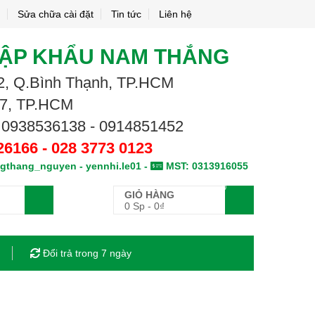
Sửa chữa cài đặt
Tin tức
Liên hệ
HẬP KHẨU NAM THẮNG
.02, Q.Bình Thạnh, TP.HCM
.7, TP.HCM
 0938536138 - 0914851452
26166 - 028 3773 0123
gthang_nguyen - yennhi.le01 -
MST: 0313916055
0
GIỎ HÀNG
0 Sp
-
0
₫
Đổi trả trong 7 ngày