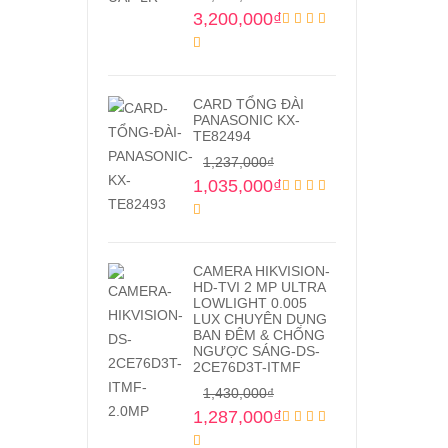
3,200,000
₫
CARD TỔNG ĐÀI
PANASONIC KX-
TE82494
1,237,000
₫
1,035,000
₫
CAMERA HIKVISION-
HD-TVI 2 MP ULTRA
LOWLIGHT 0.005
LUX CHUYÊN DỤNG
BAN ĐÊM & CHỐNG
NGƯỢC SÁNG-DS-
2CE76D3T-ITMF
1,430,000
₫
1,287,000
₫