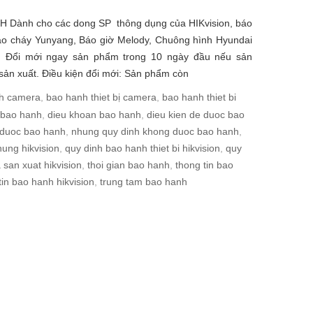
Dành cho các dong SP thông dụng của HIKvision, báo
Báo cháy Yunyang, Báo giờ Melody, Chuông hình Hyundai
: Đổi mới ngay sản phẩm trong 10 ngày đầu nếu sản
sản xuất. Điều kiện đổi mới: Sản phẩm còn
h camera
,
bao hanh thiet bị camera
,
bao hanh thiet bi
 bao hanh
,
dieu khoan bao hanh
,
dieu kien de duoc bao
 duoc bao hanh
,
nhung quy dinh khong duoc bao hanh
,
ung hikvision
,
quy dinh bao hanh thiet bi hikvision
,
quy
 san xuat hikvision
,
thoi gian bao hanh
,
thong tin bao
tin bao hanh hikvision
,
trung tam bao hanh