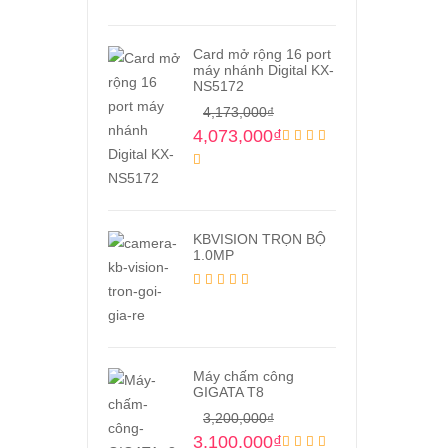
Card mở rộng 16 port
máy nhánh Digital KX-
NS5172
4,173,000
₫
4,073,000
₫
KBVISION TRỌN BỘ
1.0MP
Máy chấm công
GIGATA T8
3,200,000
₫
3,100,000
₫