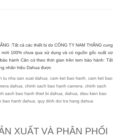
NG :Tất cả các thiết bị do CÔNG TY NAM THẮNG cung
 mới 100% chưa qua sử dụng và có nguồn gốc xuất xứ
 bảo hành Căn cứ theo thời gian trên tem bảo hành: Tất
ng nhãn hiệu Dahua được
h tu nha san xuat dahua
,
cam ket bao hanh
,
cam ket bao
mera dahua
,
chinh sach bao hanh camera
,
chinh sach
nh sach bao hanh thiet bi dahua
,
dahua
,
dieu kien bao
h bao hanh dahua
,
quy dinh doi tra hang dahua
N XUẤT VÀ PHÂN PHỐI