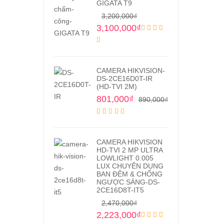
GIGATA T9
3,200,000
₫
3,100,000
₫
CAMERA HIKVISION-
DS-2CE16D0T-IR
(HD-TVI 2M)
801,000
₫
890,000
₫
CAMERA HIKVISION
HD-TVI 2 MP ULTRA
LOWLIGHT 0.005
LUX CHUYÊN DỤNG
BAN ĐÊM & CHỐNG
NGƯỢC SÁNG-DS-
2CE16D8T-IT5
2,470,000
₫
2,223,000
₫