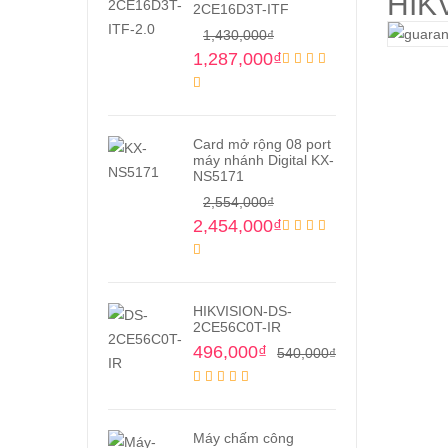
HIK
2CE16D3T-ITF
1,430,000
₫
1,287,000
₫
Card mở rộng 08 port
máy nhánh Digital KX-
NS5171
2,554,000
₫
2,454,000
₫
HIKVISION-DS-
2CE56C0T-IR
496,000
₫
540,000
₫
Máy chấm công