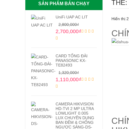
THẺ:
SẢN PHẨM BÁN CHẠY
UniFi UAP AC LIT
Hiển thị 2
2,800,000
₫
2,700,000
₫
CHI
CARD TỔNG ĐÀI
PANASONIC KX-
TE82493
1,320,000
₫
1,110,000
₫
CAMERA HIKVISION
HD-TVI 2 MP ULTRA
LOWLIGHT 0.005
LUX CHUYÊN DỤNG
CHÍ
BAN ĐÊM & CHỐNG
NGƯỢC SÁNG-DS-