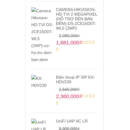
CAMERA HIKVISION-
HD-TVI 2 MEGAPIXEL
(HỖ TRỢ ĐÈN BAN
ĐÊM)-DS-2CE16D0T-
WL5 (2MP)
2,090,000
₫
1,881,000
₫
Điện thoại IP SIP KX-
HDV230
2,560,000
₫
2,360,000
₫
UniFi UAP AC LR
3,300,000
₫