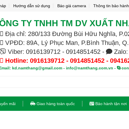
pháp
Hướng dẫn sử dụng
Báo giá camera
Thông tin bảo hành
ÔNG TY TNHH TM DV XUẤT N
Địa chỉ: 280/133 Đường Bùi Hữu Nghĩa, P
VPĐD: 89A, Lý Phục Man, P.Bình Thuận, Q
Viber: 0916139712 - 0914851452 -
Zalo:
Hotline: 0916139712 - 0914851452 - 09416
mail: kd.namthang@gmail.com - info@namthang.com.vn -
con
uyến mãi
Giao hàng toàn quốc
Bảo hành tận nơi