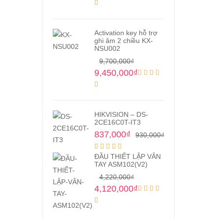
Activation key hỗ trợ
ghi âm 2 chiều KX-
NSU002
9,700,000
₫
9,450,000
₫
HIKVISION – DS-
2CE16C0T-IT3
837,000
₫
930,000
₫
ĐẦU THIẾT LẬP VÂN
TAY ASM102(V2)
4,220,000
₫
4,120,000
₫