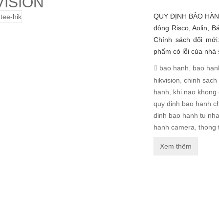
VISION
QUY ĐỊNH BẢO HÀNH 
động Risco, Aolin, 
Chính sách đổi mới
phẩm có lỗi của nhà 
bao hanh
,
bao han
hikvision
,
chinh sach
hanh
,
khi nao khong
quy dinh bao hanh ch
dinh bao hanh tu nha
hanh camera
,
thong 
Xem thêm