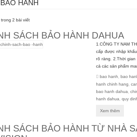
 BAO HANH
 trong 2 bài viết
́NH SÁCH BẢO HÀNH DAHUA
1.CÔNG TY NAM THẮ
cấp được nhập khẩu
rõ ràng. 2.Thời gian
cả các sản phẩm ma
bao hanh
,
bao han
hanh chinh hang
,
ca
bao hanh dahua
,
chi
hanh dahua
,
quy din
Xem thêm
NH SÁCH BẢO HÀNH TỪ NHÀ SẢ