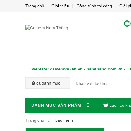
Trang chủ
Giới thiệu
Công trình thi công
Giải 
C
Webiste: cameravn24h.vn - namthang.com.vn -
E
DANH MỤC SẢN PHẨM
Luôn có kh
Trang chủ
bao hanh