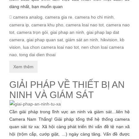
dàng nhất, bạn muốn quan
camera analog
,
camera gia re
,
camera ho chi minh
,
camera ip
,
camera khu pho
,
camera loai nao tot
,
camera nao
tot
,
camera trọn gói
,
giai phap an ninh
,
giai phap lap dat
camera
,
giai phap quan sat
,
giám sát an ninh
,
hikvision
,
kb
vision
,
lua chon camera loai nao tot
,
nen chon loai camera
nao
,
tong dai dien thoai
Xem thêm
GIẢI PHÁP VỀ THIẾT BỊ AN
NINH VÀ GIÁM SÁT
Cần giải pháp trong lĩnh vực an ninh và giám sát…liên hệ
Camera Nam Thắng! Giải pháp tổng thể hệ thống camera
quan sát từ xa: Xã hội càng phát triển thì vấn đề tệ nạn xã
hội (trộm cắp, cướp giật, …) ngày càng tăng. Vấn đề được