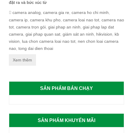
đặt ra và bức xúc từ
camera analog
,
camera gia re
,
camera ho chi minh
,
camera ip
,
camera khu pho
,
camera loai nao tot
,
camera nao
tot
,
camera trọn gói
,
giai phap an ninh
,
giai phap lap dat
camera
,
giai phap quan sat
,
giám sát an ninh
,
hikvision
,
kb
vision
,
lua chon camera loai nao tot
,
nen chon loai camera
nao
,
tong dai dien thoai
Xem thêm
SẢN PHẨM BÁN CHẠY
SẢN PHẨM KHUYẾN MÃI