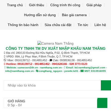
Trang chủ
Giới thiệu
Công trình thi công
Giải pháp
Hướng dẫn sử dụng
Báo giá camera
Thông tin bảo hành
Sửa chữa cài đặt
Tin tức
Liên hệ
CÔNG TY TNHH TM DV XUẤT NHẬP KHẨU NAM THẮNG
Địa chỉ: 280/133 Đường Bùi Hữu Nghĩa, P.02, Q.Bình Thạnh, TP.HCM
VPĐD: 89A, Lý Phục Man, P.Bình Thuận, Q.7, TP.HCM
Viber: 0916139712 - 0914851452 -
Zalo: 0938536138 - 0914851452
Hotline: 0916139712 - 0914851452 - 0941626166 - 028 3773 0123
Webiste: cameravn24h.vn - namthang.com.vn -
Email: kd.namthang@gmail.com -
info@namthang.com.vn -
congthang_nguyen - yennhi.le01 -
MST: 0313916055
0
GIỎ HÀNG
0 Sp
-
0
₫