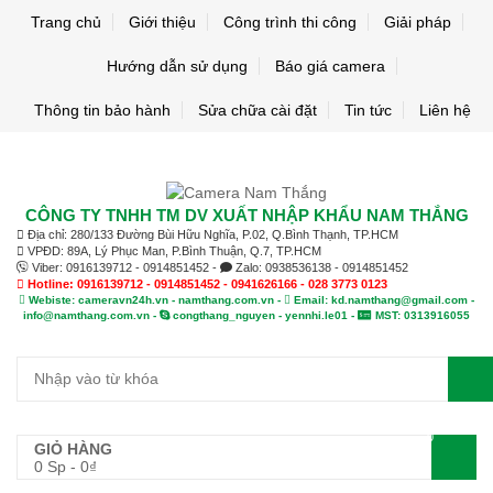
Trang chủ
Giới thiệu
Công trình thi công
Giải pháp
Hướng dẫn sử dụng
Báo giá camera
Thông tin bảo hành
Sửa chữa cài đặt
Tin tức
Liên hệ
CÔNG TY TNHH TM DV XUẤT NHẬP KHẨU NAM THẮNG
Địa chỉ: 280/133 Đường Bùi Hữu Nghĩa, P.02, Q.Bình Thạnh, TP.HCM
VPĐD: 89A, Lý Phục Man, P.Bình Thuận, Q.7, TP.HCM
Viber: 0916139712 - 0914851452 -
Zalo: 0938536138 - 0914851452
Hotline: 0916139712 - 0914851452 - 0941626166 - 028 3773 0123
Webiste: cameravn24h.vn - namthang.com.vn -
Email: kd.namthang@gmail.com -
info@namthang.com.vn -
congthang_nguyen - yennhi.le01 -
MST: 0313916055
0
GIỎ HÀNG
0 Sp
-
0
₫