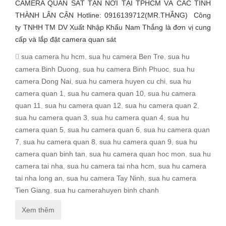
CAMERA QUAN SÁT TẬN NƠI TẠI TPHCM VÀ CÁC TỈNH
THÀNH LÂN CẬN Hotline: 0916139712(MR.THẮNG) Công
ty TNHH TM DV Xuất Nhập Khẩu Nam Thắng là đơn vị cung
cấp và lắp đặt camera quan sát
sua camera hu hcm
,
sua hu camera Ben Tre
,
sua hu
camera Binh Duong
,
sua hu camera Binh Phuoc
,
sua hu
camera Dong Nai
,
sua hu camera huyen cu chi
,
sua hu
camera quan 1
,
sua hu camera quan 10
,
sua hu camera
quan 11
,
sua hu camera quan 12
,
sua hu camera quan 2
,
sua hu camera quan 3
,
sua hu camera quan 4
,
sua hu
camera quan 5
,
sua hu camera quan 6
,
sua hu camera quan
7
,
sua hu camera quan 8
,
sua hu camera quan 9
,
sua hu
camera quan binh tan
,
sua hu camera quan hoc mon
,
sua hu
camera tai nha
,
sua hu camera tai nha hcm
,
sua hu camera
tai nha long an
,
sua hu camera Tay Ninh
,
sua hu camera
Tien Giang
,
sua hu camerahuyen binh chanh
Xem thêm