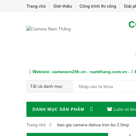
Trang chủ
Giới thiệu
Công trình thi công
Giải 
C
Webiste: cameravn24h.vn - namthang.com.vn -
E
DANH MỤC SẢN PHẨM
Luôn có kh
Trang chủ
bao gia camera dahua tron bo 2.0mp