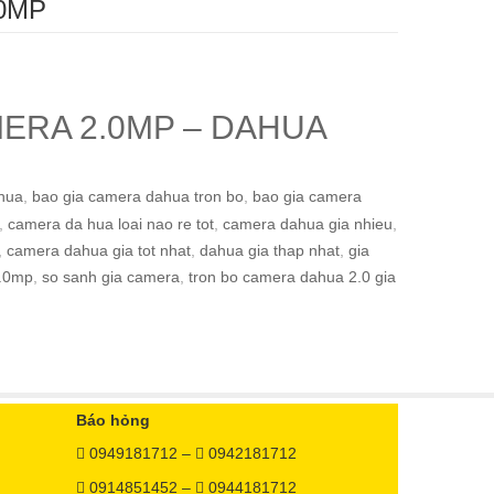
0MP
CAMERA 2.0MP – DAHUA
hua
,
bao gia camera dahua tron bo
,
bao gia camera
,
camera da hua loai nao re tot
,
camera dahua gia nhieu
,
,
camera dahua gia tot nhat
,
dahua gia thap nhat
,
gia
2.0mp
,
so sanh gia camera
,
tron bo camera dahua 2.0 gia
Báo hỏng
0949181712 –
0942181712
0914851452 –
0944181712