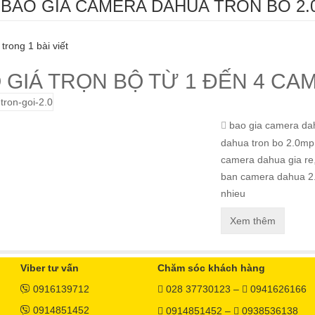
 BAO GIA CAMERA DAHUA TRON BO 2.
 trong 1 bài viết
 GIÁ TRỌN BỘ TỪ 1 ĐẾN 4 
bao gia camera da
dahua tron bo 2.0mp
camera dahua gia re
ban camera dahua 
nhieu
Xem thêm
Viber tư vấn
Chăm sóc khách hàng
0916139712
028 37730123 –
0941626166
0914851452
0914851452 –
0938536138