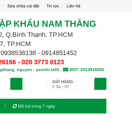
Sửa chữa cài đặt
Tin tức
Liên hệ
HẬP KHẨU NAM THẮNG
.02, Q.Bình Thạnh, TP.HCM
.7, TP.HCM
 0938536138 - 0914851452
26166 - 028 3773 0123
gthang_nguyen - yennhi.le01 -
MST: 0313916055
0
GIỎ HÀNG
0 Sp
-
0
₫
Đổi trả trong 7 ngày