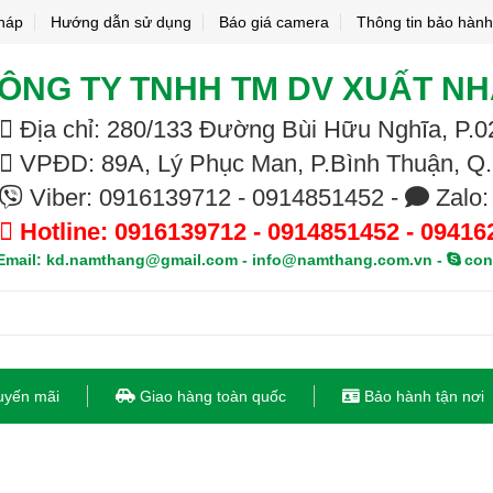
pháp
Hướng dẫn sử dụng
Báo giá camera
Thông tin bảo hành
ÔNG TY TNHH TM DV XUẤT N
Địa chỉ: 280/133 Đường Bùi Hữu Nghĩa, P
VPĐD: 89A, Lý Phục Man, P.Bình Thuận, Q
Viber: 0916139712 - 0914851452 -
Zalo:
Hotline: 0916139712 - 0914851452 - 09416
mail: kd.namthang@gmail.com - info@namthang.com.vn -
con
uyến mãi
Giao hàng toàn quốc
Bảo hành tận nơi