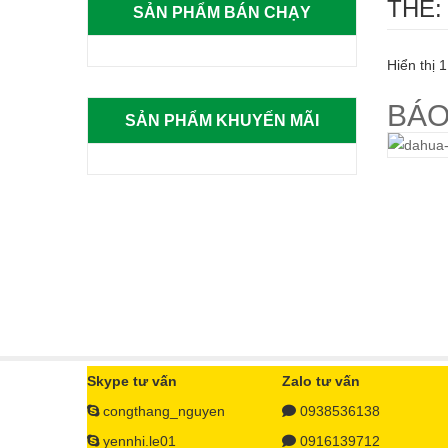
THẺ:
SẢN PHẨM BÁN CHẠY
Hiển thị 1
BÁO
SẢN PHẨM KHUYẾN MÃI
Skype tư vấn
Zalo tư vấn
congthang_nguyen
0938536138
yennhi.le01
0916139712