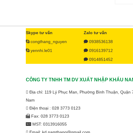
Skype tư vấn
Zalo tư vấn
congthang_nguyen
0938536138
yennhi.le01
0916139712
0914851452
CÔNG TY TNHH TM DV XUẤT NHẬP KHẨU NA
Địa chỉ: 119 Lý Phục Man, Phường Bình Thuận, Quận 
Nam
Điện thoại : 028 3773 0123
Fax: 028 3773 0123
MST: 0313916055
Email: kd.namthang@gmail.com