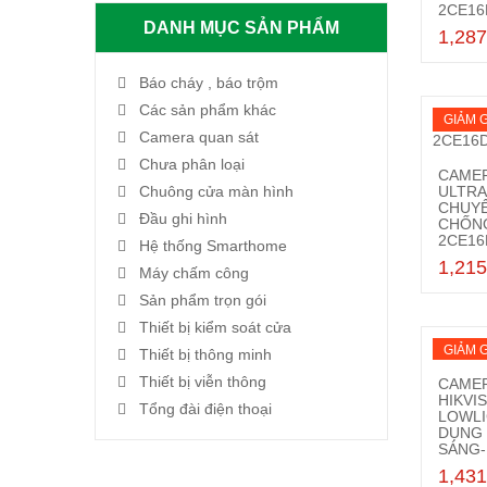
2CE16
DANH MỤC SẢN PHẨM
1,287
Báo cháy , báo trộm
Các sản phẩm khác
GIẢM G
Camera quan sát
Chưa phân loại
CAMER
Chuông cửa màn hình
ULTRA
CHUYÊ
Đầu ghi hình
CHỐN
2CE16
Hệ thống Smarthome
1,215
Máy chấm công
Sản phẩm trọn gói
Thiết bị kiểm soát cửa
GIẢM G
Thiết bị thông minh
Thiết bị viễn thông
CAMER
HIKVI
Tổng đài điện thoại
LOWLI
DỤNG
SÁNG-
1,431