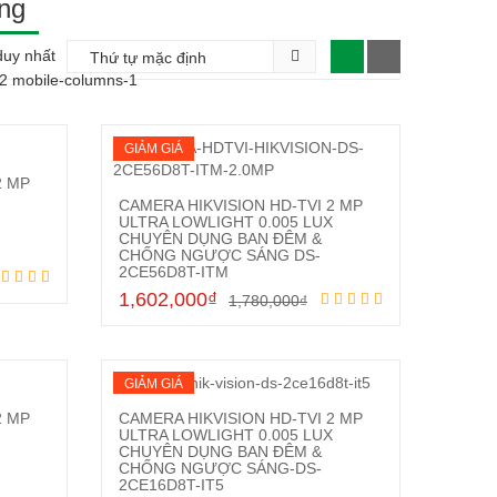
ng
duy nhất
-2 mobile-columns-1
GIẢM GIÁ
2 MP
CAMERA HIKVISION HD-TVI 2 MP
ULTRA LOWLIGHT 0.005 LUX
CHUYÊN DỤNG BAN ĐÊM &
CHỐNG NGƯỢC SÁNG DS-
Mua hàng
2CE56D8T-ITM
1,602,000
₫
1,780,000
₫
GIẢM GIÁ
2 MP
CAMERA HIKVISION HD-TVI 2 MP
ULTRA LOWLIGHT 0.005 LUX
CHUYÊN DỤNG BAN ĐÊM &
CHỐNG NGƯỢC SÁNG-DS-
Mua hàng
2CE16D8T-IT5