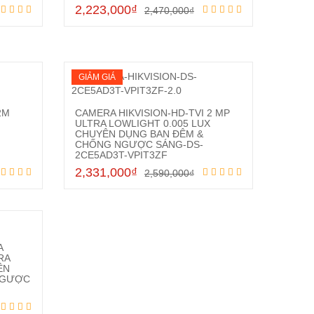
2,223,000
₫
2,470,000
₫
GIẢM GIÁ
2M
CAMERA HIKVISION-HD-TVI 2 MP
ULTRA LOWLIGHT 0.005 LUX
CHUYÊN DỤNG BAN ĐÊM &
CHỐNG NGƯỢC SÁNG-DS-
Mua hàng
2CE5AD3T-VPIT3ZF
2,331,000
₫
2,590,000
₫
A
RA
ÊN
NGƯỢC