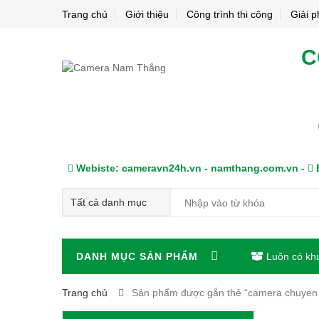
Trang chủ
Giới thiệu
Công trình thi công
Giải 
C
Webiste: cameravn24h.vn - namthang.com.vn -
E
DANH MỤC SẢN PHẨM
Luôn có kh
Trang chủ
Sản phẩm được gắn thẻ “camera chuyen