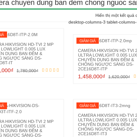
ra chuyen dung ban dem chong nguoc sa
Hiển thị một kết quả 
desktop-columns-3 tablet-columns
IÁ
GIẢM GIÁ
A HIKVISION HD-TVI 2 MP
 LOWLIGHT 0.005 LUX
CAMERA HIKVISION HD-TVI 
N DỤNG BAN ĐÊM &
ULTRA LOWLIGHT 0.005 LUX
G NGƯỢC SÁNG DS-
CHUYÊN DỤNG BAN ĐÊM &
Mua hàng
D8T-IT
CHỐNG NGƯỢC SÁNG DS-
Mua hàng
2CE16D8T-ITP
,000
₫
1,780,000
₫
1,458,000
₫
1,620,000
₫
IÁ
GIẢM GIÁ
CAMERA HIKVISION HD-TVI 
ULTRA LOWLIGHT 0.005 LUX
A HIKVISION HD-TVI 2 MP
CHUYÊN DỤNG BAN ĐÊM &
 LOWLIGHT 0.005 LUX
CHỐNG NGƯỢC SÁNG-DS-
N DỤNG BAN ĐÊM &
Mua hàng
2CE16D8T-IT3
G NGƯỢC SÁNG-DS-