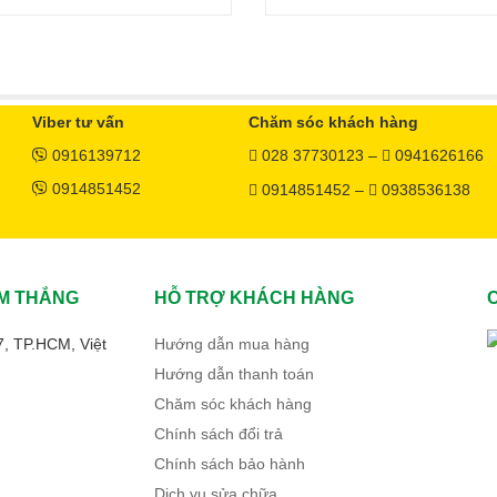
Viber tư vấn
Chăm sóc khách hàng
0916139712
028 37730123 –
0941626166
0914851452
0914851452 –
0938536138
M THẮNG
HỖ TRỢ KHÁCH HÀNG
7, TP.HCM, Việt
Hướng dẫn mua hàng
Hướng dẫn thanh toán
Chăm sóc khách hàng
Chính sách đổi trả
Chính sách bảo hành
Dịch vụ sửa chữa