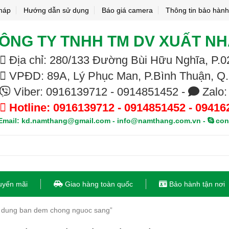
pháp
Hướng dẫn sử dụng
Báo giá camera
Thông tin bảo hành
ÔNG TY TNHH TM DV XUẤT N
Địa chỉ: 280/133 Đường Bùi Hữu Nghĩa, P
VPĐD: 89A, Lý Phục Man, P.Bình Thuận, Q
Viber: 0916139712 - 0914851452 -
Zalo:
Hotline: 0916139712 - 0914851452 - 09416
mail: kd.namthang@gmail.com - info@namthang.com.vn -
con
uyến mãi
Giao hàng toàn quốc
Bảo hành tận nơi
 dung ban dem chong nguoc sang”