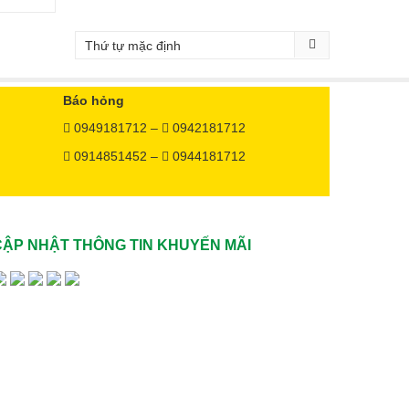
Báo hỏng
0949181712 –
0942181712
0914851452 –
0944181712
CẬP NHẬT THÔNG TIN KHUYẾN MÃI