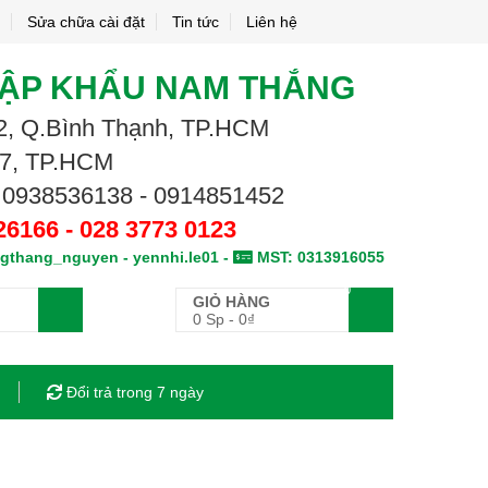
Sửa chữa cài đặt
Tin tức
Liên hệ
HẬP KHẨU NAM THẮNG
.02, Q.Bình Thạnh, TP.HCM
.7, TP.HCM
 0938536138 - 0914851452
26166 - 028 3773 0123
gthang_nguyen - yennhi.le01 -
MST: 0313916055
0
GIỎ HÀNG
0 Sp
-
0
₫
Đổi trả trong 7 ngày