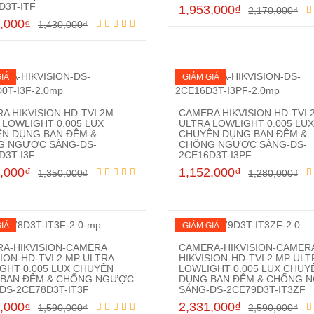
Mua hàng
D3T-ITF
1,953,000
₫
2,170,000
₫
,000
₫
1,430,000
₫
IÁ
GIẢM GIÁ
A HIKVISION HD-TVI 2M
CAMERA HIKVISION HD-TVI 
 LOWLIGHT 0.005 LUX
ULTRA LOWLIGHT 0.005 LUX
N DỤNG BAN ĐÊM &
CHUYÊN DỤNG BAN ĐÊM &
G NGƯỢC SÁNG-DS-
CHỐNG NGƯỢC SÁNG-DS-
Mua hàng
Mua hàng
D3T-I3F
2CE16D3T-I3PF
,000
₫
1,152,000
₫
1,350,000
₫
1,280,000
₫
IÁ
GIẢM GIÁ
A-HIKVISION-CAMERA
CAMERA-HIKVISION-CAMER
SION-HD-TVI 2 MP ULTRA
HIKVISION-HD-TVI 2 MP ULT
GHT 0.005 LUX CHUYÊN
LOWLIGHT 0.005 LUX CHUY
 BAN ĐÊM & CHỐNG NGƯỢC
DỤNG BAN ĐÊM & CHỐNG 
Mua hàng
Mua hàng
DS-2CE78D3T-IT3F
SÁNG-DS-2CE79D3T-IT3ZF
,000
₫
2,331,000
₫
1,590,000
₫
2,590,000
₫