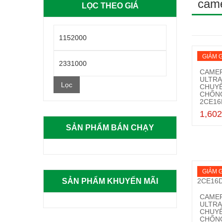
came
LỌC THEO GIÁ
GIẢM G
CAMER
ULTRA
Lọc
CHUYÊ
CHỐN
2CE16
1,602
SẢN PHẨM BÁN CHẠY
GIẢM G
SẢN PHẨM KHUYẾN MÃI
CAMER
ULTRA
CHUYÊ
CHỐN