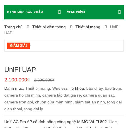
DANH MỤC SẢN PHẨM
MENU CHÍNH
Trang chủ
Thiết bị viễn thông
Thiết bị mạng
UniFi
UAP
GIẢM GIÁ!
UniFi UAP
2,100,000
₫
2,300,000
₫
Danh mục:
Thiết bị mạng
,
Wireless
Từ khóa:
báo cháy
,
báo trộm
,
camera ho chi minh
,
camera lắp đặt giá rẻ
,
camera quan sat
,
camera trọn gói
,
chuôn cửa màn hình
,
giám sát an ninh
,
tong dai
dien thoai
,
tong dai ip
Unifi AC Pro AP có tính năng công nghệ MIMO Wi-Fi 802.11ac,