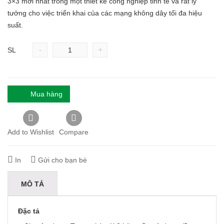
3×3 mới nhất trong một thiết kế công nghiệp tinh tế và rất lý
tưởng cho việc triển khai của các mạng không dây tối đa hiệu
suất.
-
+
SL
Mua hàng
Add to Wishlist
Compare
In
Gửi cho bạn bè
MÔ TẢ
Đặc tả