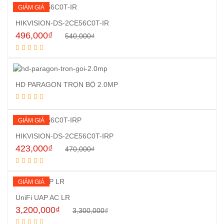
GIẢM GIÁ
HIKVISION-DS-2CE56C0T-IR
496,000
₫
540,000
₫
Mua hàng
HD PARAGON TRỌN BỘ 2.0MP
Đọc tiếp
GIẢM GIÁ
HIKVISION-DS-2CE56C0T-IRP
423,000
₫
470,000
₫
Mua hàng
GIẢM GIÁ
UniFi UAP AC LR
3,200,000
₫
3,300,000
₫