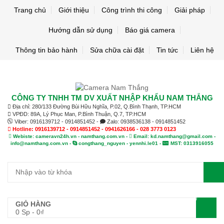
Trang chủ
Giới thiệu
Công trình thi công
Giải pháp
Hướng dẫn sử dụng
Báo giá camera
Thông tin bảo hành
Sửa chữa cài đặt
Tin tức
Liên hệ
CÔNG TY TNHH TM DV XUẤT NHẬP KHẨU NAM THẮNG
Địa chỉ: 280/133 Đường Bùi Hữu Nghĩa, P.02, Q.Bình Thạnh, TP.HCM
VPĐD: 89A, Lý Phục Man, P.Bình Thuận, Q.7, TP.HCM
Viber: 0916139712 - 0914851452 -
Zalo: 0938536138 - 0914851452
Hotline: 0916139712 - 0914851452 - 0941626166 - 028 3773 0123
Webiste: cameravn24h.vn - namthang.com.vn -
Email: kd.namthang@gmail.com -
info@namthang.com.vn -
congthang_nguyen - yennhi.le01 -
MST: 0313916055
0
GIỎ HÀNG
0 Sp
-
0
₫