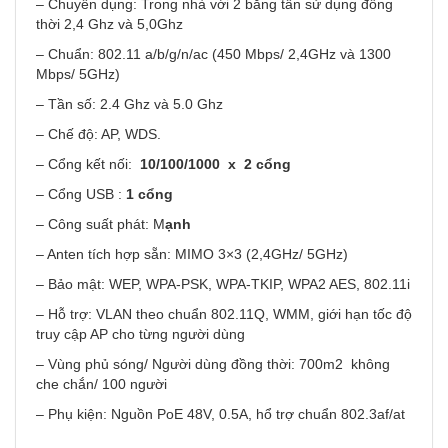
– Chuyên dụng: Trong nhà với 2 băng tần sử dụng đồng
thời 2,4 Ghz và 5,0Ghz
– Chuẩn: 802.11 a/b/g/n/ac (450 Mbps/ 2,4GHz và 1300
Mbps/ 5GHz)
– Tần số: 2.4 Ghz và 5.0 Ghz
– Chế độ: AP, WDS.
– Cổng kết nối:
10/100/1000 x 2 cổng
– Cổng USB :
1 cổng
– Công suất phát: M
ạnh
– Anten tích hợp sẵn: MIMO 3×3 (2,4GHz/ 5GHz)
– Bảo mật: WEP, WPA-PSK, WPA-TKIP, WPA2 AES, 802.11i
– Hỗ trợ: VLAN theo chuẩn 802.11Q, WMM, giới hạn tốc độ
truy cập AP cho từng người dùng
– Vùng phủ sóng/ Người dùng đồng thời: 700m2 không
che chắn/ 100 người
– Phụ kiện: Nguồn PoE 48V, 0.5A, hổ trợ chuẩn 802.3af/at