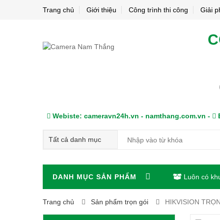
Trang chủ
Giới thiệu
Công trình thi công
Giải 
C
Webiste: cameravn24h.vn - namthang.com.vn -
E
DANH MỤC SẢN PHẨM
Luôn có kh
Trang chủ
Sản phẩm trọn gói
HIKVISION TRỌN