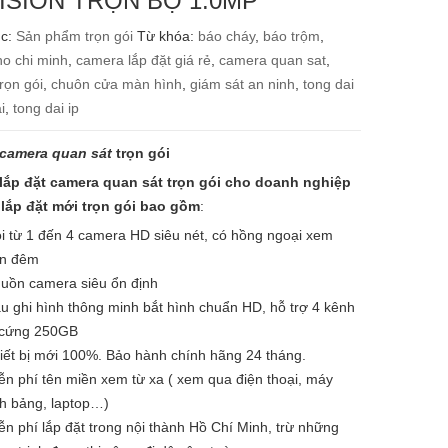
ISION TRỌN BỘ 1.0MP
ục:
Sản phẩm trọn gói
Từ khóa:
báo cháy
,
báo trộm
,
o chi minh
,
camera lắp đặt giá rẻ
,
camera quan sat
,
rọn gói
,
chuôn cửa màn hình
,
giám sát an ninh
,
tong dai
i
,
tong dai ip
camera quan sát
trọn gói
 lắp đặt camera quan sát trọn gói cho doanh nghiệp
 lắp đặt mới trọn gói bao gồm
:
́i từ 1 đến 4 camera HD siêu nét, có hồng ngoại xem
n đêm
uồn camera siêu ổn định
̀u ghi hình thông minh bắt hình chuẩn HD, hỗ trợ 4 kênh
 cứng 250GB
iết bị mới 100%. Bảo hành chính hãng 24 tháng.
ễn phí tên miền xem từ xa ( xem qua điện thoại, máy
nh bảng, laptop…)
̃n phí lắp đặt trong nội thành Hồ Chí Minh, trừ những