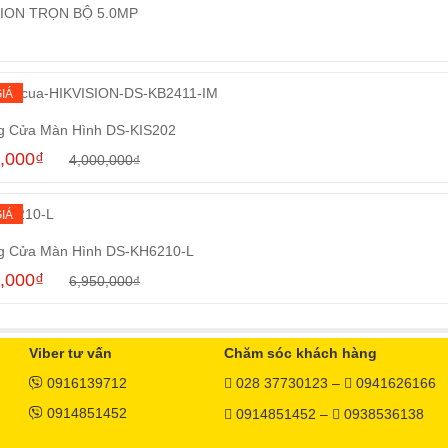
ION TRỌN BỘ 5.0MP
Đọc tiếp
IÁ
g Cửa Màn Hình DS-KIS202
,000
₫
4,000,000
₫
Mua hàng
IÁ
g Cửa Màn Hình DS-KH6210-L
,000
₫
6,950,000
₫
Mua hàng
Viber tư vấn
Chăm sóc khách hàng
0916139712
028 37730123 –
0941626166
0914851452
0914851452 –
0938536138