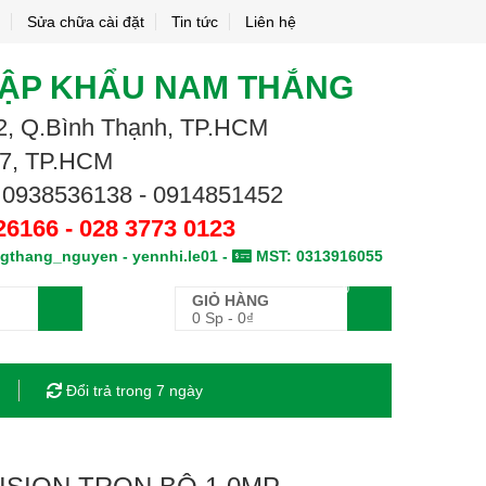
Sửa chữa cài đặt
Tin tức
Liên hệ
HẬP KHẨU NAM THẮNG
.02, Q.Bình Thạnh, TP.HCM
.7, TP.HCM
 0938536138 - 0914851452
26166 - 028 3773 0123
gthang_nguyen - yennhi.le01 -
MST: 0313916055
0
GIỎ HÀNG
0 Sp
-
0
₫
Đổi trả trong 7 ngày