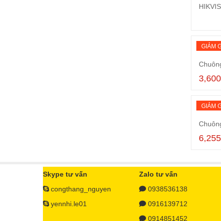
HIKVIS
GIẢM G
Chuôn
3,600
GIẢM G
Chuôn
6,255
Skype tư vấn
Zalo tư vấn
congthang_nguyen
0938536138
yennhi.le01
0916139712
0914851452