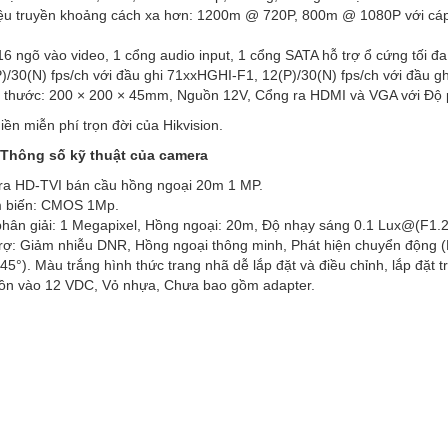
iệu truyền khoảng cách xa hơn: 1200m @ 720P, 800m @ 1080P với
16 ngõ vào video, 1 cổng audio input, 1 cổng SATA hỗ trợ ổ cứng tối đ
)/30(N) fps/ch với đầu ghi 71xxHGHI-F1, 12(P)/30(N) fps/ch với đầu 
h thước: 200 × 200 × 45mm, Nguồn 12V, Cổng ra HDMI và VGA với Độ ph
̀n miễn phí trọn đời của Hikvision.
Thông số kỹ thuật của camera
 HD-TVI bán cầu hồng ngoại 20m 1 MP.
m biến: CMOS 1Mp.
phân giải: 1 Megapixel, Hồng ngoại: 20m, Độ nhạy sáng 0.1 Lux@(F1
rợ: Giảm nhiễu DNR, Hồng ngoại thông minh, Phát hiện chuyển động (Mo
45°). Màu trắng hình thức trang nhã dễ lắp đặt và điều chỉnh, lắp đặt t
ồn vào 12 VDC, Vỏ nhựa, Chưa bao gồm adapter.