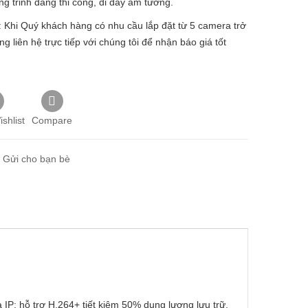
ng trinh đang thi công, đi dây âm tường.
: Khi Quý khách hàng có nhu cầu lắp đặt từ 5 camera trở
̀ng liên hệ trực tiếp với chúng tôi để nhận báo giá tốt
shlist
Compare
Gửi cho bạn bè
hỗ trợ H.264+ tiết kiệm 50% dung lượng lưu trữ,