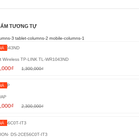
HẨM TƯƠNG TỰ
umns-3 tablet-columns-2 mobile-columns-1
IÁ
t Wireless TP-LINK TL-WR1043ND
,000
₫
1,300,000
₫
Mua hàng
IÁ
UAP
,000
₫
2,300,000
₫
Mua hàng
IÁ
SION- DS-2CE56C0T-IT3