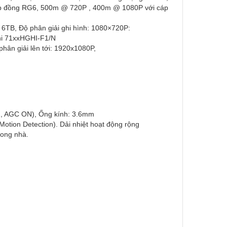
 cáp đồng RG6, 500m @ 720P , 400m @ 1080P với cáp
a 6TB, Độ phân giải ghi hình: 1080×720P:
ghi 71xxHGHI-F1/N
ân giải lên tới: 1920x1080P,
.2, AGC ON), Ống kính: 3.6mm
tion Detection). Dải nhiệt hoạt động rộng
rong nhà.