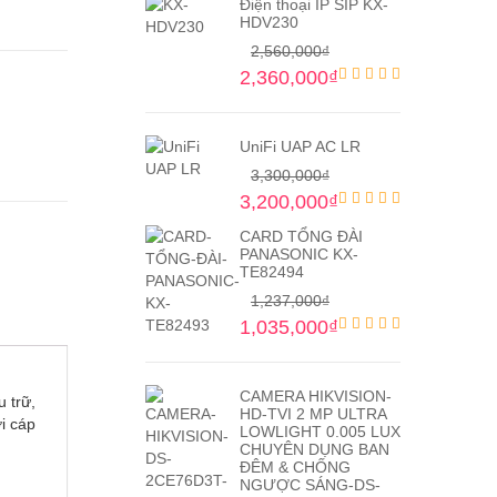
Điện thoại IP SIP KX-
HDV230
2,560,000
₫
2,360,000
₫
UniFi UAP AC LR
3,300,000
₫
3,200,000
₫
CARD TỔNG ĐÀI
PANASONIC KX-
TE82494
1,237,000
₫
1,035,000
₫
CAMERA HIKVISION-
 trữ,
HD-TVI 2 MP ULTRA
i cáp
LOWLIGHT 0.005 LUX
CHUYÊN DỤNG BAN
ĐÊM & CHỐNG
NGƯỢC SÁNG-DS-