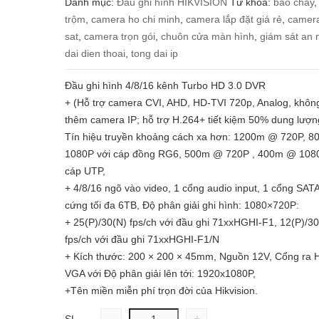
Danh mục:
Đầu ghi hình HIKVISION
Từ khóa:
báo cháy
trộm
,
camera ho chi minh
,
camera lắp đặt giá rẻ
,
camer
sat
,
camera trọn gói
,
chuôn cửa màn hình
,
giám sát an 
dai dien thoai
,
tong dai ip
Đầu ghi hình 4/8/16 kênh Turbo HD 3.0 DVR
+ (Hỗ trợ camera CVI, AHD, HD-TVI 720p, Analog, không
thêm camera IP; hỗ trợ H.264+ tiết kiệm 50% dung lượng
Tín hiệu truyền khoảng cách xa hơn: 1200m @ 720P, 
1080P với cáp đồng RG6, 500m @ 720P , 400m @ 108
cáp UTP,
+ 4/8/16 ngõ vào video, 1 cổng audio input, 1 cổng SATA
cứng tối đa 6TB, Độ phân giải ghi hình: 1080×720P:
+ 25(P)/30(N) fps/ch với đầu ghi 71xxHGHI-F1, 12(P)/3
fps/ch với đầu ghi 71xxHGHI-F1/N
+ Kích thước: 200 × 200 × 45mm, Nguồn 12V, Cổng ra 
VGA với Độ phân giải lên tới: 1920x1080P,
+Tên miền miễn phí trọn đời của Hikvision.
-
+