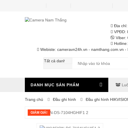
Trang chủ
Giới thiệu
Công trình thi công
Giải 
Địa chi
VPĐD: 8
Viber:
Hotline
Webiste: cameravn24h.vn - namthang.com.vn -
DANH MỤC SẢN PHẨM
Luô
Trang chủ
Đầu ghi hình
Đầu ghi hình HIKVISIO
GIẢM GIÁ!