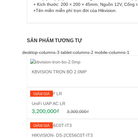
+ Kích thước: 200 × 200 × 45mm, Nguồn 12V, Cổng ra
+Tên miền miễn phí trọn đời của Hikvision.
SẢN PHẨM TƯƠNG TỰ
desktop-columns-3 tablet-columns-2 mobile-columns-1
KBVISION TRỌN BỘ 2.0MP
GIẢM GIÁ
UniFi UAP AC LR
3,200,000
₫
3,300,000
₫
GIẢM GIÁ
HIKVISION- DS-2CE56C0T-IT3