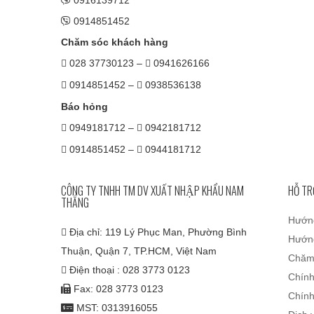
0916139712
0914851452
Chăm sóc khách hàng
028 37730123 –
0941626166
0914851452 –
0938536138
Báo hỏng
0949181712 –
0942181712
0914851452 –
0944181712
CÔNG TY TNHH TM DV XUẤT NHẬP KHẨU NAM
HỖ TR
THẮNG
Hướn
Địa chỉ: 119 Lý Phục Man, Phường Bình
Hướng
Thuận, Quận 7, TP.HCM, Việt Nam
Chăm
Điện thoại : 028 3773 0123
Chính
Fax: 028 3773 0123
Chính
MST: 0313916055