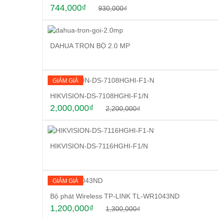
744,000
₫
930,000
₫
DAHUA TRỌN BỘ 2.0 MP
GIẢM GIÁ
HIKVISION-DS-7108HGHI-F1/N
2,000,000
₫
2,200,000
₫
HIKVISION-DS-7116HGHI-F1/N
GIẢM GIÁ
Bộ phát Wireless TP-LINK TL-WR1043ND
1,200,000
₫
1,300,000
₫