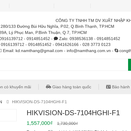
pháp
Hướng dẫn sử dụng
Báo giá camera
Thông tin bảo hành
CÔNG TY TNHH TM DV XUẤT NHẬP K
̉: 280/133 Đường Bùi Hữu Nghĩa, P.02, Q.Bình Thạnh, TP.HCM
9A, Lý Phục Man, P.Bình Thuận, Q.7, TP.HCM
 0916139712 - 0914851452 -
Zalo: 0938536138 - 0914851452
: 0916139712 - 0914851452 - 0941626166 - 028 3773 0123
Email: kd.namthang@gmail.com - info@namthang.com.vn -
congth
n có khuyến mãi
Giao hàng toàn quốc
Bảo hành 
N
HIKVISION-DS-7104HGHI-F1
HIKVISION-DS-7104HGHI-F1
1,557,000
₫
1,730,000
₫