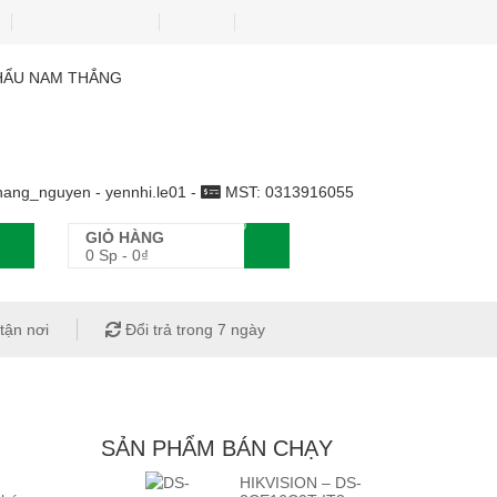
Sửa chữa cài đặt
Tin tức
Liên hệ
HẨU NAM THẮNG
ang_nguyen - yennhi.le01 -
MST: 0313916055
0
GIỎ HÀNG
0 Sp
-
0
₫
tận nơi
Đổi trả trong 7 ngày
SẢN PHẨM BÁN CHẠY
HIKVISION – DS-