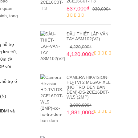
,
báo
2CE16C0T-IT3
837,000
₫
a quan
930,000
₫
ninh
,
tong
ĐẦU THIẾT LẬP VÂN
TAY ASM102(V2)
 hỗ trợ
4,220,000
₫
 lưu trữ,
4,120,000
₫
800m @
0P với
CAMERA HIKVISION-
 hỗ trợ ổ
HD-TVI 2 MEGAPIXEL
(HỖ TRỢ ĐÈN BAN
ĐÊM)-DS-2CE16D0T-
0(N)
WL5 (2MP)
2,090,000
₫
HDMI và
1,881,000
₫