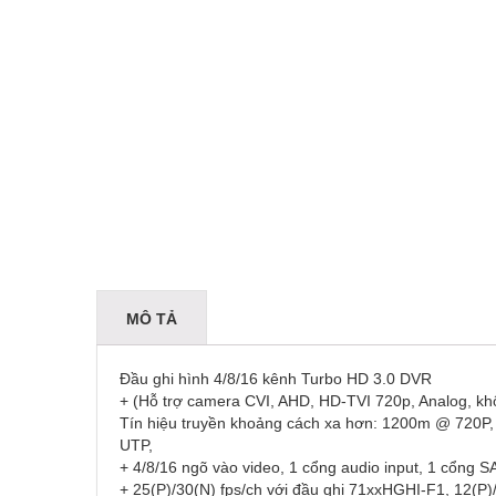
MÔ TẢ
Đầu ghi hình 4/8/16 kênh Turbo HD 3.0 DVR
+ (Hỗ trợ camera CVI, AHD, HD-TVI 720p, Analog, không
Tín hiệu truyền khoảng cách xa hơn: 1200m @ 7
UTP,
+ 4/8/16 ngõ vào video, 1 cổng audio input, 1 cổng S
+ 25(P)/30(N) fps/ch với đầu ghi 71xxHGHI-F1, 12(P)