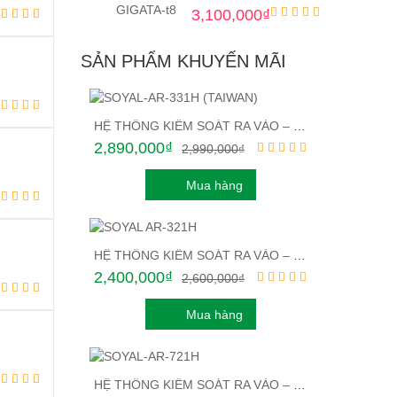
3,100,000
₫
SẢN PHẨM KHUYẾN MÃI
HỆ THỐNG KIỂM SOÁT RA VÀO – CHỐNG CÔNG THẺ CẢM ỨNG SOYAL AR-331H (TAIWAN)
2,890,000
₫
2,990,000
₫
Mua hàng
HỆ THỐNG KIỂM SOÁT RA VÀO – CHẤM CÔNG THẺ CẢM ỨNG SOYAL AR-321H
2,400,000
₫
2,600,000
₫
Mua hàng
HỆ THỐNG KIỂM SOÁT RA VÀO – CHẤM CÔNG THẺ CẢM ỨNG SOYAL AR-721H