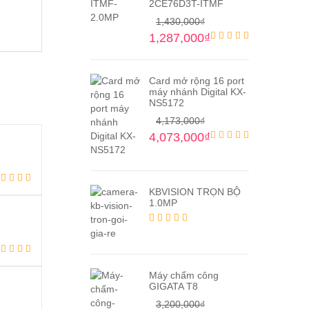
2CE76D3T-ITMF
1,430,000
₫
1,287,000
₫
Card mở rộng 16 port
máy nhánh Digital KX-
NS5172
4,173,000
₫
4,073,000
₫
KBVISION TRỌN BỘ
1.0MP
Máy chấm công
GIGATA T8
3,200,000
₫