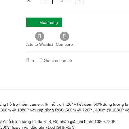
SL
Mua hàng
Add to Wishlist
Compare
In
Gửi cho bạn bè
 hỗ trợ thêm camera IP; hỗ trợ H.264+ tiết kiệm 50% dung lượng lưu
20P, 800m @ 1080P với cáp đồng RG6, 500m @ 720P , 400m @ 1080P vớ
ATA hỗ trợ ổ cứng tối đa 6TB, Độ phân giải ghi hình: 1080×720P:
/30(N) fps/ch với đầu ghi 71xxHGHI-F1/N