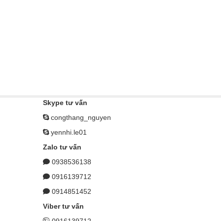
Skype tư vấn
congthang_nguyen
yennhi.le01
Zalo tư vấn
0938536138
0916139712
0914851452
Viber tư vấn