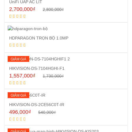
UniFi UAP AC LIT
2,700,000
₫
2,800,000
₫
Mua hàng
HDPARAGON TRỌN BỘ 1.0MP
Đọc tiếp
GIẢM GIÁ
HIKVISION-DS-7104HGHI-F1
1,557,000
₫
1,730,000
₫
Mua hàng
GIẢM GIÁ
HIKVISION-DS-2CE56C0T-IR
496,000
₫
540,000
₫
Mua hàng
GIẢM GIÁ