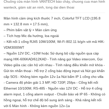
Chuông cửa màn hình VANTECH báo cháy
,
chuong cua man hinh
wanteck
,
giám sát an ninh
,
tong dai dien thoai
Màn hình cảm ứng kích thước 7 inch, Colorful TFT LCD (195.8
mm × 132.8 mm × 17.5 mm),
– Phím bấm vật lý + Màn cảm ứng
– Tích hợp Mic đa hướng, loa ngoài
– Kết nối 1 cổng RJ45 10M/100M, Wi-Fi 802.11 b/g/n với mã HIK-
VDM3000WT
– Nguồn 12V DC, <10W hoặc Sử dụng bộ cấp nguồn qua cáp
mạng HIK-606KAD/612KAD - Tính năng gọi Video intercom, Gọi
Video giữa các căn hộ với nhau - Tính năng điều khiển mở khóa -
Gửi tin nhắn thoại - Hỗ trợ 2 cổng báo động input và Nút gọi khẩn
cấp SOS - Không kèm nguồn 12v-1a Nút bấm IP 1 cổng cho villa
- Camera độ phân giải 1.3 MP, HD 720P, 25fps - Cổng kết nối
Ethernet 10/100M, RS-485 - Nguồn vào 12V DC - Hỗ trợ 4 cổng
alarm input, 1 cổng alarm output - Chuẩn bảo vệ IP 65 - Không có
hồng ngoại, hỗ trợ chế độ bổ sung ánh sáng - Khả năng kết nối
với 6 Màn hình - Không kèm nguồn 12v-1a