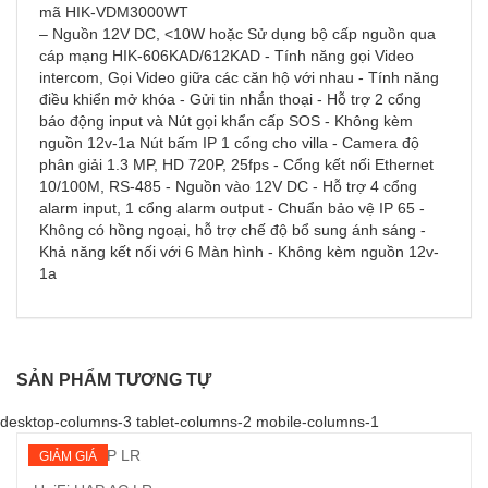
mã HIK-VDM3000WT
– Nguồn 12V DC, <10W hoặc Sử dụng bộ cấp nguồn qua
cáp mạng HIK-606KAD/612KAD - Tính năng gọi Video
intercom, Gọi Video giữa các căn hộ với nhau - Tính năng
điều khiển mở khóa - Gửi tin nhắn thoại - Hỗ trợ 2 cổng
báo động input và Nút gọi khẩn cấp SOS - Không kèm
nguồn 12v-1a Nút bấm IP 1 cổng cho villa - Camera độ
phân giải 1.3 MP, HD 720P, 25fps - Cổng kết nối Ethernet
10/100M, RS-485 - Nguồn vào 12V DC - Hỗ trợ 4 cổng
alarm input, 1 cổng alarm output - Chuẩn bảo vệ IP 65 -
Không có hồng ngoại, hỗ trợ chế độ bổ sung ánh sáng -
Khả năng kết nối với 6 Màn hình - Không kèm nguồn 12v-
1a
SẢN PHẨM TƯƠNG TỰ
desktop-columns-3 tablet-columns-2 mobile-columns-1
GIẢM GIÁ