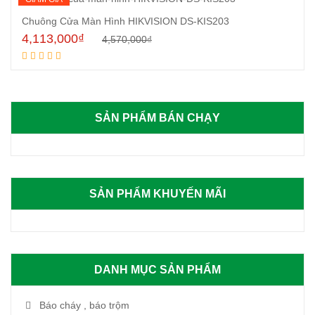
Chuông Cửa Màn Hình HIKVISION DS-KIS203
4,113,000
₫
4,570,000
₫
Mua hàng
SẢN PHẨM BÁN CHẠY
SẢN PHẨM KHUYẾN MÃI
DANH MỤC SẢN PHẨM
Báo cháy , báo trộm