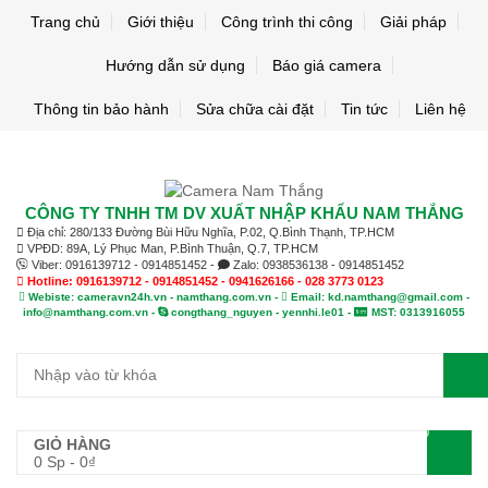
Trang chủ
Giới thiệu
Công trình thi công
Giải pháp
Hướng dẫn sử dụng
Báo giá camera
Thông tin bảo hành
Sửa chữa cài đặt
Tin tức
Liên hệ
CÔNG TY TNHH TM DV XUẤT NHẬP KHẨU NAM THẮNG
Địa chỉ: 280/133 Đường Bùi Hữu Nghĩa, P.02, Q.Bình Thạnh, TP.HCM
VPĐD: 89A, Lý Phục Man, P.Bình Thuận, Q.7, TP.HCM
Viber: 0916139712 - 0914851452 -
Zalo: 0938536138 - 0914851452
Hotline: 0916139712 - 0914851452 - 0941626166 - 028 3773 0123
Webiste: cameravn24h.vn - namthang.com.vn -
Email: kd.namthang@gmail.com -
info@namthang.com.vn -
congthang_nguyen - yennhi.le01 -
MST: 0313916055
0
GIỎ HÀNG
0 Sp
-
0
₫