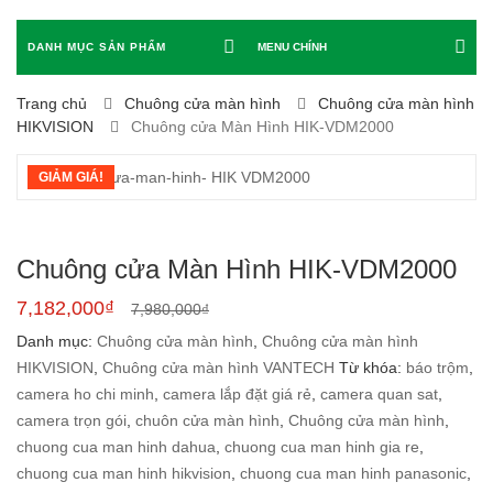
DANH MỤC SẢN PHẨM
MENU CHÍNH
Trang chủ
Chuông cửa màn hình
Chuông cửa màn hình
HIKVISION
Chuông cửa Màn Hình HIK-VDM2000
GIẢM GIÁ!
Chuông cửa Màn Hình HIK-VDM2000
7,182,000
₫
7,980,000
₫
Danh mục:
Chuông cửa màn hình
,
Chuông cửa màn hình
HIKVISION
,
Chuông cửa màn hình VANTECH
Từ khóa:
báo trộm
,
camera ho chi minh
,
camera lắp đặt giá rẻ
,
camera quan sat
,
camera trọn gói
,
chuôn cửa màn hình
,
Chuông cửa màn hình
,
chuong cua man hinh dahua
,
chuong cua man hinh gia re
,
chuong cua man hinh hikvision
,
chuong cua man hinh panasonic
,