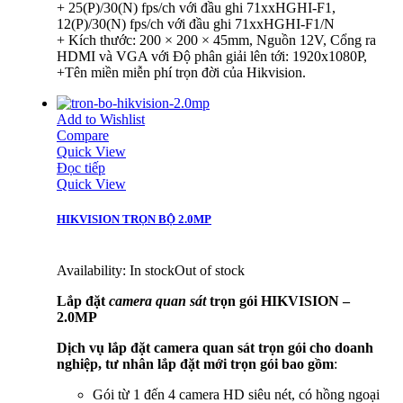
+ 25(P)/30(N) fps/ch với đầu ghi 71xxHGHI-F1,
12(P)/30(N) fps/ch với đầu ghi 71xxHGHI-F1/N
+ Kích thước: 200 × 200 × 45mm, Nguồn 12V, Cổng ra
HDMI và VGA với Độ phân giải lên tới: 1920x1080P,
+Tên miền miễn phí trọn đời của Hikvision.
Add to Wishlist
Compare
Quick View
Đọc tiếp
Quick View
HIKVISION TRỌN BỘ 2.0MP
Availability:
In stock
Out of stock
Lắp đặt
camera quan sát
trọn gói HIKVISION –
2.0MP
Dịch vụ lắp đặt camera quan sát trọn gói cho doanh
nghiệp, tư nhân lắp đặt mới trọn gói bao gồm
:
Gói từ 1 đến 4 camera HD siêu nét, có hồng ngoại