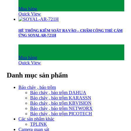
Mua hàng
Quick View
HỆ THỐNG KIỂM SOÁT RA VÀO – CHẤM CÔNG THẺ CẢM
ỨNG SOYAL AR-721H
2,190,000
₫
2,090,000
₫
Mua hàng
Quick View
Danh mục sản phẩm
Báo cháy , báo trộm
Báo cháy , báo trộm DAHUA
Báo cháy , báo trộm KARASSN
Báo cháy , báo trộm KBVISION
Báo cháy , báo trộm NETWORX
Báo cháy , báo trộm PICOTECH
Các sản phẩm khác
TPLINK
Camera quan sát