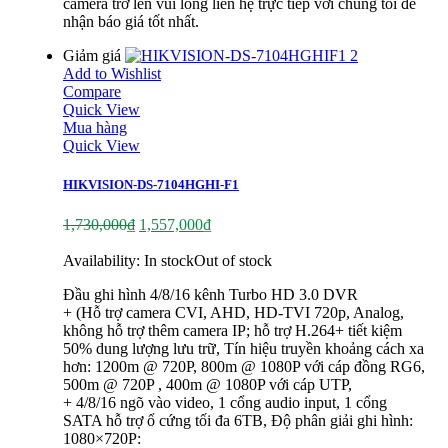
camera trở lên vui lòng liên hệ trực tiếp với chúng tôi để
nhận báo giá tốt nhất.
Giảm giá
Add to Wishlist
Compare
Quick View
Mua hàng
Quick View
HIKVISION-DS-7104HGHI-F1
1,730,000
₫
1,557,000
₫
Availability:
In stock
Out of stock
Đầu ghi hình 4/8/16 kênh Turbo HD 3.0 DVR
+ (Hỗ trợ camera CVI, AHD, HD-TVI 720p, Analog,
không hỗ trợ thêm camera IP; hỗ trợ H.264+ tiết kiệm
50% dung lượng lưu trữ, Tín hiệu truyền khoảng cách xa
hơn: 1200m @ 720P, 800m @ 1080P với cáp đồng RG6,
500m @ 720P , 400m @ 1080P với cáp UTP,
+ 4/8/16 ngõ vào video, 1 cổng audio input, 1 cổng
SATA hỗ trợ ổ cứng tối đa 6TB, Độ phân giải ghi hình:
1080×720P: