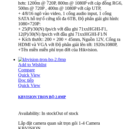
hơn: 1200m @ 720P, 800m @ 1080P với cáp đồng RG6,
500m @ 720P , 400m @ 1080P với cáp UTP,
+ 4/8/16 ngõ vào video, 1 cổng audio input, 1 cổng
SATA hỗ trợ ổ cứng tối đa 6TB, Độ phân giải ghi hình:
1080×720P:
+ 25(P)/30(N) fps/ch với đầu ghi 71xxHGHI-F1,
12(P)/30(N) fps/ch với đầu ghi 71xxHGHI-F1/N
+ Kích thước: 200 × 200 × 45mm, Nguồn 12V, Cổng ra
HDMI và VGA với Độ phân giải lên tới: 1920x1080P,
+Tên miền miễn phí trọn đời của Hikvision.
Add to Wishlist
Compare
Quick View
Đọc tiếp
Quick View
KBVISION TRỌN BỘ 2.0MP
Availability:
In stock
Out of stock
Lắp đặt camera quan sát trọn gói 1-4 Camera
KBVISION