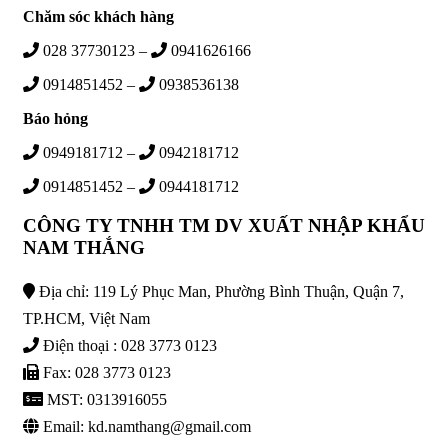
Chăm sóc khách hàng
028 37730123 –
0941626166
0914851452 –
0938536138
Báo hỏng
0949181712 –
0942181712
0914851452 –
0944181712
CÔNG TY TNHH TM DV XUẤT NHẬP KHẨU
NAM THẮNG
Địa chỉ: 119 Lý Phục Man, Phường Bình Thuận, Quận 7,
TP.HCM, Việt Nam
Điện thoại : 028 3773 0123
Fax: 028 3773 0123
MST: 0313916055
Email: kd.namthang@gmail.com