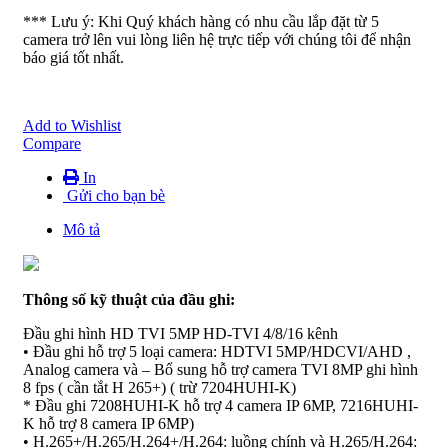
*** Lưu ý: Khi Quý khách hàng có nhu cầu lắp đặt từ 5
camera trở lên vui lòng liên hệ trực tiếp với chúng tôi để nhận
báo giá tốt nhất.
Add to Wishlist
Compare
In
Gửi cho bạn bè
Mô tả
Thông số kỹ thuật của đầu ghi:
Đầu ghi hình HD TVI 5MP HD-TVI 4/8/16 kênh
• Đầu ghi hỗ trợ 5 loại camera: HDTVI 5MP/HDCVI/AHD ,
Analog camera và – Bổ sung hỗ trợ camera TVI 8MP ghi hình
8 fps ( cần tắt H 265+) ( trừ 7204HUHI-K)
* Đầu ghi 7208HUHI-K hỗ trợ 4 camera IP 6MP, 7216HUHI-
K hỗ trợ 8 camera IP 6MP)
• H.265+/H.265/H.264+/H.264: luồng chính và H.265/H.264: