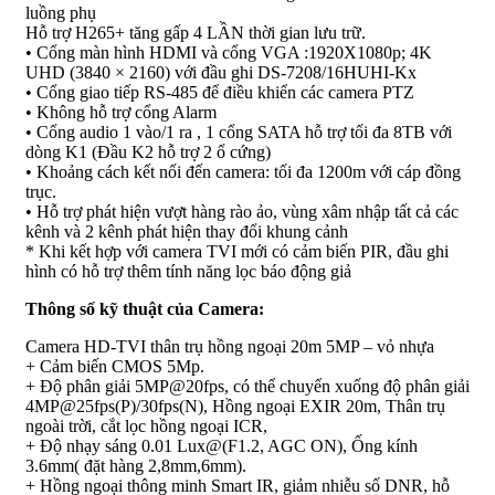
luồng phụ
Hỗ trợ H265+ tăng gấp 4 LẦN thời gian lưu trữ.
• Cổng màn hình HDMI và cổng VGA :1920X1080p; 4K
UHD (3840 × 2160) với đầu ghi DS-7208/16HUHI-Kx
• Cổng giao tiếp RS-485 để điều khiển các camera PTZ
• Không hỗ trợ cổng Alarm
• Cổng audio 1 vào/1 ra , 1 cổng SATA hỗ trợ tối đa 8TB với
dòng K1 (Đầu K2 hỗ trợ 2 ổ cứng)
• Khoảng cách kết nối đến camera: tối đa 1200m với cáp đồng
trục.
• Hỗ trợ phát hiện vượt hàng rào ảo, vùng xâm nhập tất cả các
kênh và 2 kênh phát hiện thay đổi khung cảnh
* Khi kết hợp với camera TVI mới có cảm biến PIR, đầu ghi
hình có hỗ trợ thêm tính năng lọc báo động giả
Thông số kỹ thuật của Camera:
Camera HD-TVI thân trụ hồng ngoại 20m 5MP – vỏ nhựa
+ Cảm biến CMOS 5Mp.
+ Độ phân giải 5MP@20fps, có thể chuyển xuống độ phân giải
4MP@25fps(P)/30fps(N), Hồng ngoại EXIR 20m, Thân trụ
ngoài trời, cắt lọc hồng ngoại ICR,
+ Độ nhạy sáng 0.01 Lux@(F1.2, AGC ON), Ống kính
3.6mm( đặt hàng 2,8mm,6mm).
+ Hồng ngoại thông minh Smart IR, giảm nhiễu số DNR, hỗ