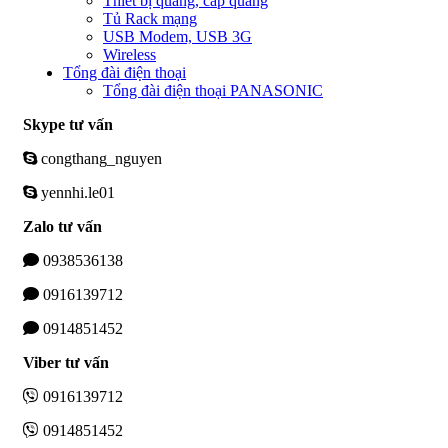
Thiết bị quang, cáp quang
Tủ Rack mạng
USB Modem, USB 3G
Wireless
Tổng đài điện thoại
Tổng đài điện thoại PANASONIC
Skype tư vấn
congthang_nguyen
yennhi.le01
Zalo tư vấn
0938536138
0916139712
0914851452
Viber tư vấn
0916139712
0914851452