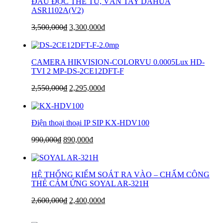
ĐẦU ĐỌC THẺ TỪ, VÂN TAY DAHUA
ASR1102A(V2)
3,500,000
₫
3,300,000
₫
CAMERA HIKVISION-COLORVU 0.0005Lux HD-
TVI 2 MP-DS-2CE12DFT-F
2,550,000
₫
2,295,000
₫
Điện thoại thoại IP SIP KX-HDV100
990,000
₫
890,000
₫
HỆ THỐNG KIỂM SOÁT RA VÀO – CHẤM CÔNG
THẺ CẢM ỨNG SOYAL AR-321H
2,600,000
₫
2,400,000
₫