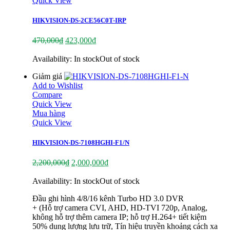
Quick View
HIKVISION-DS-2CE56C0T-IRP
470,000
₫
423,000
₫
Availability:
In stock
Out of stock
Giảm giá
Add to Wishlist
Compare
Quick View
Mua hàng
Quick View
HIKVISION-DS-7108HGHI-F1/N
2,200,000
₫
2,000,000
₫
Availability:
In stock
Out of stock
Đầu ghi hình 4/8/16 kênh Turbo HD 3.0 DVR
+ (Hỗ trợ camera CVI, AHD, HD-TVI 720p, Analog,
không hỗ trợ thêm camera IP; hỗ trợ H.264+ tiết kiệm
50% dung lượng lưu trữ, Tín hiệu truyền khoảng cách xa