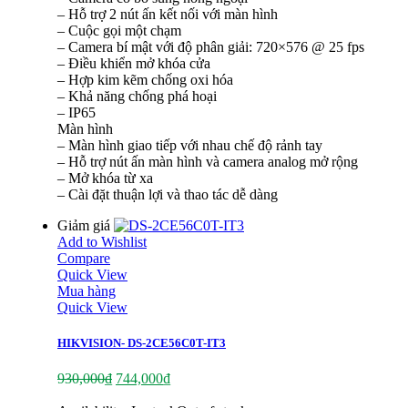
– Hỗ trợ 2 nút ấn kết nối với màn hình
– Cuộc gọi một chạm
– Camera bí mật với độ phân giải: 720×576 @ 25 fps
– Điều khiển mở khóa cửa
– Hợp kim kẽm chống oxi hóa
– Khả năng chống phá hoại
– IP65
Màn hình
– Màn hình giao tiếp với nhau chế độ rảnh tay
– Hỗ trợ nút ấn màn hình và camera analog mở rộng
– Mở khóa từ xa
– Cài đặt thuận lợi và thao tác dễ dàng
Giảm giá
Add to Wishlist
Compare
Quick View
Mua hàng
Quick View
HIKVISION- DS-2CE56C0T-IT3
930,000
₫
744,000
₫