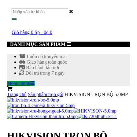
Giỏ hàng
0 Sp
-
0
₫
0
DANH MỤC SẢN PHẨM
Luôn có khuyến mãi
Giao hàng toàn quốc
Bảo hành tận nơi
Đổi trả trong 7 ngày
Menu chính
Trang chủ
Sản phẩm trọn gói
HIKVISION TRỌN BỘ 5.0MP
HIKVISION TRỌN BỘ