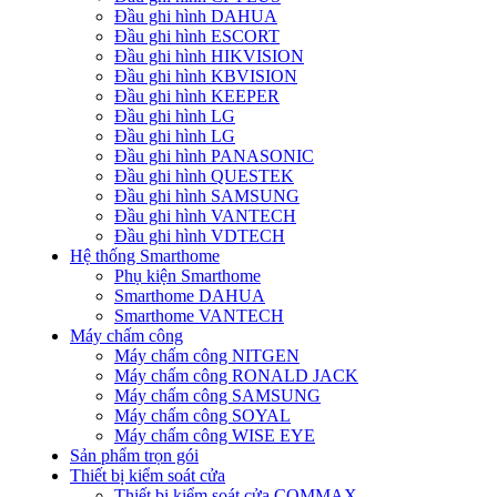
Đầu ghi hình DAHUA
Đầu ghi hình ESCORT
Đầu ghi hình HIKVISION
Đầu ghi hình KBVISION
Đầu ghi hình KEEPER
Đầu ghi hình LG
Đầu ghi hình LG
Đầu ghi hình PANASONIC
Đầu ghi hình QUESTEK
Đầu ghi hình SAMSUNG
Đầu ghi hình VANTECH
Đầu ghi hình VDTECH
Hệ thống Smarthome
Phụ kiện Smarthome
Smarthome DAHUA
Smarthome VANTECH
Máy chấm công
Máy chấm công NITGEN
Máy chấm công RONALD JACK
Máy chấm công SAMSUNG
Máy chấm công SOYAL
Máy chấm công WISE EYE
Sản phẩm trọn gói
Thiết bị kiểm soát cửa
Thiết bị kiểm soát cửa COMMAX