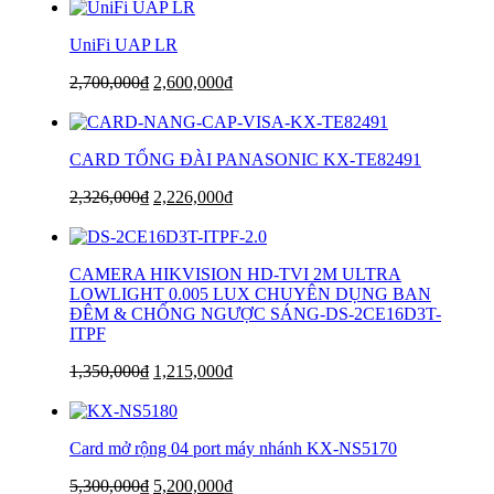
UniFi UAP LR
2,700,000
₫
2,600,000
₫
CARD TỔNG ĐÀI PANASONIC KX-TE82491
2,326,000
₫
2,226,000
₫
CAMERA HIKVISION HD-TVI 2M ULTRA
LOWLIGHT 0.005 LUX CHUYÊN DỤNG BAN
ĐÊM & CHỐNG NGƯỢC SÁNG-DS-2CE16D3T-
ITPF
1,350,000
₫
1,215,000
₫
Card mở rộng 04 port máy nhánh KX-NS5170
5,300,000
₫
5,200,000
₫