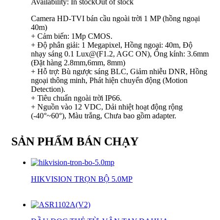
Availability:
In stock
Out of stock
Camera HD-TVI bán cầu ngoài trời 1 MP (hồng ngoại
40m)
+ Cảm biến: 1Mp CMOS.
+ Độ phân giải: 1 Megapixel, Hồng ngoại: 40m, Độ
nhạy sáng 0.1 Lux@(F1.2, AGC ON), Ống kính: 3.6mm
(Đặt hàng 2.8mm,6mm, 8mm)
+ Hỗ trợ: Bù ngược sáng BLC, Giảm nhiễu DNR, Hồng
ngoại thông minh, Phát hiện chuyển động (Motion
Detection).
+ Tiêu chuẩn ngoài trời IP66.
+ Nguồn vào 12 VDC, Dải nhiệt hoạt động rộng
(-40°~60°), Màu trắng, Chưa bao gồm adapter.
SẢN PHẨM BÁN CHẠY
HIKVISION TRỌN BỘ 5.0MP