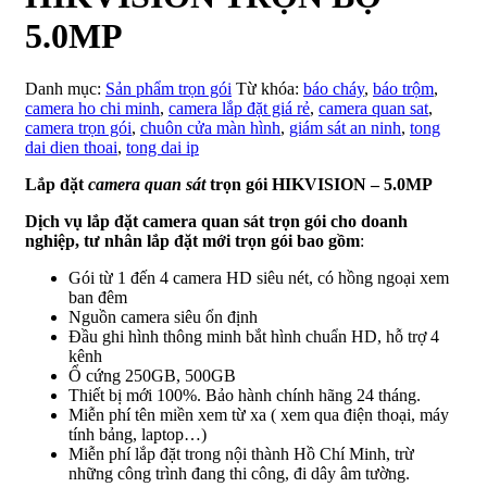
5.0MP
Danh mục:
Sản phẩm trọn gói
Từ khóa:
báo cháy
,
báo trộm
,
camera ho chi minh
,
camera lắp đặt giá rẻ
,
camera quan sat
,
camera trọn gói
,
chuôn cửa màn hình
,
giám sát an ninh
,
tong
dai dien thoai
,
tong dai ip
Lắp đặt
camera quan sát
trọn gói HIKVISION – 5.0MP
Dịch vụ lắp đặt camera quan sát trọn gói cho doanh
nghiệp, tư nhân lắp đặt mới trọn gói bao gồm
:
Gói từ 1 đến 4 camera HD siêu nét, có hồng ngoại xem
ban đêm
Nguồn camera siêu ổn định
Đầu ghi hình thông minh bắt hình chuẩn HD, hỗ trợ 4
kênh
Ổ cứng 250GB, 500GB
Thiết bị mới 100%. Bảo hành chính hãng 24 tháng.
Miễn phí tên miền xem từ xa ( xem qua điện thoại, máy
tính bảng, laptop…)
Miễn phí lắp đặt trong nội thành Hồ Chí Minh, trừ
những công trình đang thi công, đi dây âm tường.