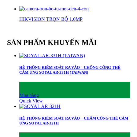
HIKVISION TRỌN BỘ 1.0MP
SẢN PHẨM KHUYẾN MÃI
HỆ THỐNG KIỂM SOÁT RA VÀO – CHỐNG CÔNG THẺ
CẢM ỨNG SOYAL AR-331H (TAIWAN)
2,990,000
₫
2,890,000
₫
Mua hàng
Quick View
HỆ THỐNG KIỂM SOÁT RA VÀO – CHẤM CÔNG THẺ CẢM
ỨNG SOYAL AR-321H
2,600,000
₫
2,400,000
₫