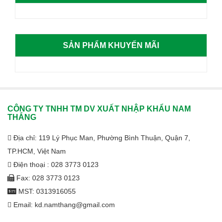
CAMERA
2.0MP
SẢN PHẨM KHUYẾN MÃI
–
DAHUA
CÔNG TY TNHH TM DV XUẤT NHẬP KHẨU NAM
THẮNG
Địa chỉ: 119 Lý Phục Man, Phường Bình Thuận, Quận 7,
TP.HCM, Việt Nam
Điện thoại : 028 3773 0123
Fax: 028 3773 0123
MST: 0313916055
Email: kd.namthang@gmail.com