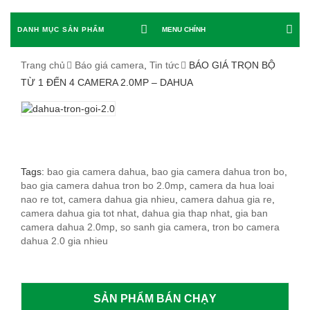
DANH MỤC SẢN PHẨM
MENU CHÍNH
Trang chủ
Báo giá camera
,
Tin tức
BÁO GIÁ TRỌN BỘ
TỪ 1 ĐẾN 4 CAMERA 2.0MP – DAHUA
BÁO
GIÁ
TRỌN
Tags:
bao gia camera dahua
,
bao gia camera dahua tron bo
,
bao gia camera dahua tron bo 2.0mp
,
camera da hua loai
BỘ
nao re tot
,
camera dahua gia nhieu
,
camera dahua gia re
,
camera dahua gia tot nhat
,
dahua gia thap nhat
,
gia ban
TỪ
camera dahua 2.0mp
,
so sanh gia camera
,
tron bo camera
dahua 2.0 gia nhieu
1
ĐẾN
SẢN PHẨM BÁN CHẠY
4