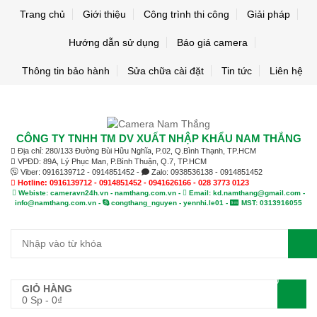
Trang chủ
Giới thiệu
Công trình thi công
Giải pháp
Hướng dẫn sử dụng
Báo giá camera
Thông tin bảo hành
Sửa chữa cài đặt
Tin tức
Liên hệ
CÔNG TY TNHH TM DV XUẤT NHẬP KHẨU NAM THẮNG
Địa chỉ: 280/133 Đường Bùi Hữu Nghĩa, P.02, Q.Bình Thạnh, TP.HCM
VPĐD: 89A, Lý Phục Man, P.Bình Thuận, Q.7, TP.HCM
Viber: 0916139712 - 0914851452 -
Zalo: 0938536138 - 0914851452
Hotline: 0916139712 - 0914851452 - 0941626166 - 028 3773 0123
Webiste: cameravn24h.vn - namthang.com.vn -
Email: kd.namthang@gmail.com -
info@namthang.com.vn -
congthang_nguyen - yennhi.le01 -
MST: 0313916055
0
GIỎ HÀNG
0 Sp
-
0
₫